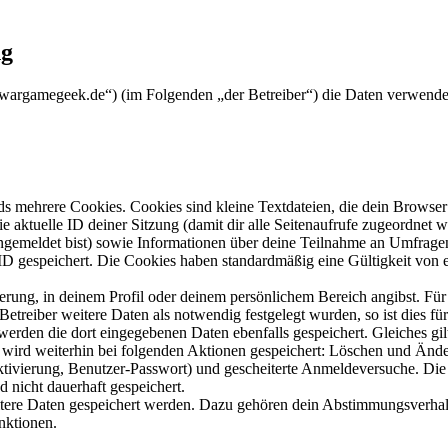
ng
ww.wargamegeek.de“) (im Folgenden „der Betreiber“) die Daten verwend
s mehrere Cookies. Cookies sind kleine Textdateien, die dein Browser 
ie aktuelle ID deiner Sitzung (damit dir alle Seitenaufrufe zugeordnet
angemeldet bist) sowie Informationen über deine Teilnahme an Umfragen
ID gespeichert. Die Cookies haben standardmäßig eine Gültigkeit von e
ierung, in deinem Profil oder deinem persönlichem Bereich angibst. Für
reiber weitere Daten als notwendig festgelegt wurden, so ist dies für 
 werden die dort eingegebenen Daten ebenfalls gespeichert. Gleiches gi
e wird weiterhin bei folgenden Aktionen gespeichert: Löschen und Änd
ktivierung, Benutzer-Passwort) und gescheiterte Anmeldeversuche. D
d nicht dauerhaft gespeichert.
eitere Daten gespeichert werden. Dazu gehören dein Abstimmungsverhal
nktionen.