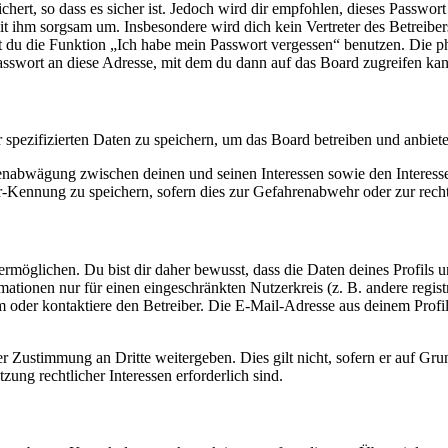
ert, so dass es sicher ist. Jedoch wird dir empfohlen, dieses Passwor
it ihm sorgsam um. Insbesondere wird dich kein Vertreter des Betreibe
nst du die Funktion „Ich habe mein Passwort vergessen“ benutzen. Di
asswort an diese Adresse, mit dem du dann auf das Board zugreifen kan
r spezifizierten Daten zu speichern, um das Board betreiben und anbiet
ssenabwägung zwischen deinen und seinen Interessen sowie den Interes
-Kennung zu speichern, sofern dies zur Gefahrenabwehr oder zur recht
möglichen. Du bist dir daher bewusst, dass die Daten deines Profils und
mationen nur für einen eingeschränkten Nutzerkreis (z. B. andere regist
oder kontaktiere den Betreiber. Die E-Mail-Adresse aus deinem Profil 
r Zustimmung an Dritte weitergeben. Dies gilt nicht, sofern er auf Gr
zung rechtlicher Interessen erforderlich sind.