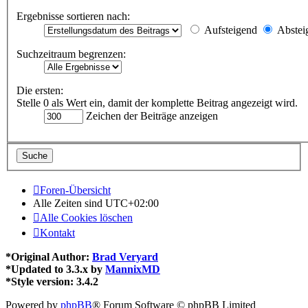
Ergebnisse sortieren nach:
Aufsteigend
Abstei
Suchzeitraum begrenzen:
Die ersten:
Stelle 0 als Wert ein, damit der komplette Beitrag angezeigt wird.
Zeichen der Beiträge anzeigen
Foren-Übersicht
Alle Zeiten sind
UTC+02:00
Alle Cookies löschen
Kontakt
*
Original Author:
Brad Veryard
*
Updated to 3.3.x by
MannixMD
*
Style version: 3.4.2
Powered by
phpBB
® Forum Software © phpBB Limited