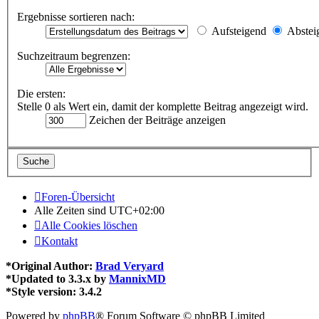
Ergebnisse sortieren nach:
Aufsteigend
Abstei
Suchzeitraum begrenzen:
Die ersten:
Stelle 0 als Wert ein, damit der komplette Beitrag angezeigt wird.
Zeichen der Beiträge anzeigen
Foren-Übersicht
Alle Zeiten sind
UTC+02:00
Alle Cookies löschen
Kontakt
*
Original Author:
Brad Veryard
*
Updated to 3.3.x by
MannixMD
*
Style version: 3.4.2
Powered by
phpBB
® Forum Software © phpBB Limited