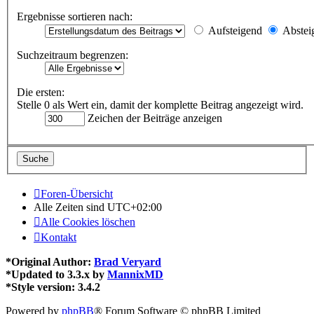
Ergebnisse sortieren nach:
Aufsteigend
Abstei
Suchzeitraum begrenzen:
Die ersten:
Stelle 0 als Wert ein, damit der komplette Beitrag angezeigt wird.
Zeichen der Beiträge anzeigen
Foren-Übersicht
Alle Zeiten sind
UTC+02:00
Alle Cookies löschen
Kontakt
*
Original Author:
Brad Veryard
*
Updated to 3.3.x by
MannixMD
*
Style version: 3.4.2
Powered by
phpBB
® Forum Software © phpBB Limited