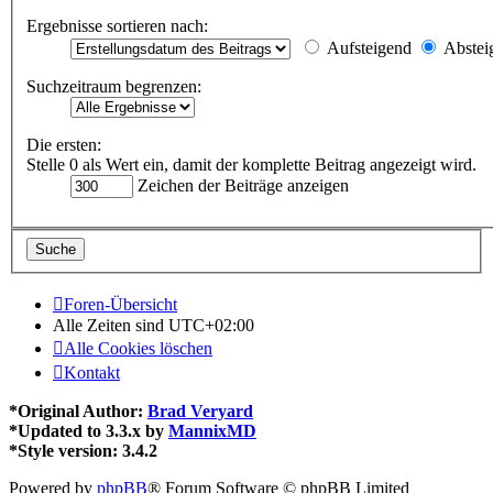
Ergebnisse sortieren nach:
Aufsteigend
Abstei
Suchzeitraum begrenzen:
Die ersten:
Stelle 0 als Wert ein, damit der komplette Beitrag angezeigt wird.
Zeichen der Beiträge anzeigen
Foren-Übersicht
Alle Zeiten sind
UTC+02:00
Alle Cookies löschen
Kontakt
*
Original Author:
Brad Veryard
*
Updated to 3.3.x by
MannixMD
*
Style version: 3.4.2
Powered by
phpBB
® Forum Software © phpBB Limited