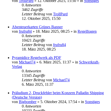
von
TrollPard
»
12. Oktober 2025, 15:50
» in
Sonstiges
0
Antworten
3462
Zugriffe
Letzter Beitrag
von
TrollPard
12. Oktober 2025, 15:50
Abenteuerkarten Grünes Banner
von
frufru84
»
18. März 2025, 08:25
» in
Regelfragen
0
Antworten
10421
Zugriffe
Letzter Beitrag
von
frufru84
18. März 2025, 08:25
Pyramidice Regelwerk als PDF
von
Michael74
»
6. März 2025, 11:37
» in
Schwerkraft-
Verlag
0
Antworten
13345
Zugriffe
Letzter Beitrag
von
Michael74
6. März 2025, 11:37
Präludium 2, Druckfehler beim Konzern Palladin Shipping
(Deutsche Version)
von
Bigbomber
»
5. Oktober 2024, 17:54
» in
Sonstiges
0
Antworten
10233
Zugriffe