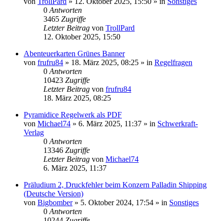
von
TrollPard
»
12. Oktober 2025, 15:50
» in
Sonstiges
0
Antworten
3465
Zugriffe
Letzter Beitrag
von
TrollPard
12. Oktober 2025, 15:50
Abenteuerkarten Grünes Banner
von
frufru84
»
18. März 2025, 08:25
» in
Regelfragen
0
Antworten
10423
Zugriffe
Letzter Beitrag
von
frufru84
18. März 2025, 08:25
Pyramidice Regelwerk als PDF
von
Michael74
»
6. März 2025, 11:37
» in
Schwerkraft-
Verlag
0
Antworten
13346
Zugriffe
Letzter Beitrag
von
Michael74
6. März 2025, 11:37
Präludium 2, Druckfehler beim Konzern Palladin Shipping
(Deutsche Version)
von
Bigbomber
»
5. Oktober 2024, 17:54
» in
Sonstiges
0
Antworten
10244
Zugriffe