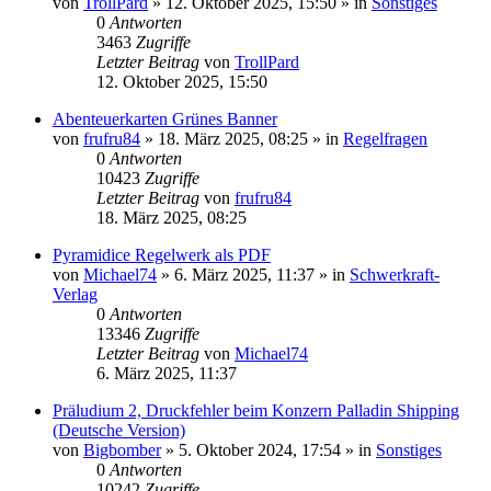
von
TrollPard
»
12. Oktober 2025, 15:50
» in
Sonstiges
0
Antworten
3463
Zugriffe
Letzter Beitrag
von
TrollPard
12. Oktober 2025, 15:50
Abenteuerkarten Grünes Banner
von
frufru84
»
18. März 2025, 08:25
» in
Regelfragen
0
Antworten
10423
Zugriffe
Letzter Beitrag
von
frufru84
18. März 2025, 08:25
Pyramidice Regelwerk als PDF
von
Michael74
»
6. März 2025, 11:37
» in
Schwerkraft-
Verlag
0
Antworten
13346
Zugriffe
Letzter Beitrag
von
Michael74
6. März 2025, 11:37
Präludium 2, Druckfehler beim Konzern Palladin Shipping
(Deutsche Version)
von
Bigbomber
»
5. Oktober 2024, 17:54
» in
Sonstiges
0
Antworten
10242
Zugriffe