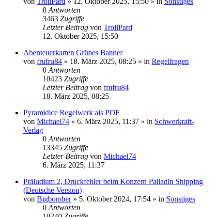
von
TrollPard
»
12. Oktober 2025, 15:50
» in
Sonstiges
0
Antworten
3463
Zugriffe
Letzter Beitrag
von
TrollPard
12. Oktober 2025, 15:50
Abenteuerkarten Grünes Banner
von
frufru84
»
18. März 2025, 08:25
» in
Regelfragen
0
Antworten
10423
Zugriffe
Letzter Beitrag
von
frufru84
18. März 2025, 08:25
Pyramidice Regelwerk als PDF
von
Michael74
»
6. März 2025, 11:37
» in
Schwerkraft-
Verlag
0
Antworten
13345
Zugriffe
Letzter Beitrag
von
Michael74
6. März 2025, 11:37
Präludium 2, Druckfehler beim Konzern Palladin Shipping
(Deutsche Version)
von
Bigbomber
»
5. Oktober 2024, 17:54
» in
Sonstiges
0
Antworten
10240
Zugriffe