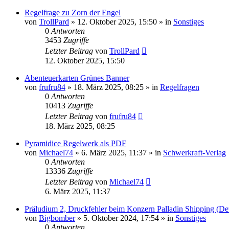
Regelfrage zu Zorn der Engel
von
TrollPard
»
12. Oktober 2025, 15:50
» in
Sonstiges
0
Antworten
3453
Zugriffe
Letzter Beitrag
von
TrollPard
12. Oktober 2025, 15:50
Abenteuerkarten Grünes Banner
von
frufru84
»
18. März 2025, 08:25
» in
Regelfragen
0
Antworten
10413
Zugriffe
Letzter Beitrag
von
frufru84
18. März 2025, 08:25
Pyramidice Regelwerk als PDF
von
Michael74
»
6. März 2025, 11:37
» in
Schwerkraft-Verlag
0
Antworten
13336
Zugriffe
Letzter Beitrag
von
Michael74
6. März 2025, 11:37
Präludium 2, Druckfehler beim Konzern Palladin Shipping (De
von
Bigbomber
»
5. Oktober 2024, 17:54
» in
Sonstiges
0
Antworten