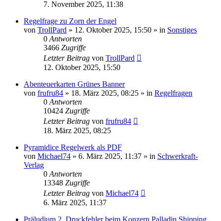
7. November 2025, 11:38
Regelfrage zu Zorn der Engel
von
TrollPard
»
12. Oktober 2025, 15:50
» in
Sonstiges
0
Antworten
3466
Zugriffe
Letzter Beitrag
von
TrollPard
12. Oktober 2025, 15:50
Abenteuerkarten Grünes Banner
von
frufru84
»
18. März 2025, 08:25
» in
Regelfragen
0
Antworten
10424
Zugriffe
Letzter Beitrag
von
frufru84
18. März 2025, 08:25
Pyramidice Regelwerk als PDF
von
Michael74
»
6. März 2025, 11:37
» in
Schwerkraft-
Verlag
0
Antworten
13348
Zugriffe
Letzter Beitrag
von
Michael74
6. März 2025, 11:37
Präludium 2, Druckfehler beim Konzern Palladin Shipping