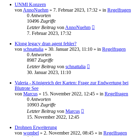
UNMI Konzern
von
AnnoNuehm
»
7. Februar 2023, 17:32
» in
Regelfragen
0
Antworten
10496
Zugriffe
Letzter Beitrag
von
AnnoNuehm
7. Februar 2023, 17:32
Klong legacy dran agent fehler?
von
schnattalia
»
30. Januar 2023, 11:10
» in
Regelfragen
0
Antworten
8987
Zugriffe
Letzter Beitrag
von
schnattalia
30. Januar 2023, 11:10
Valeria - Königreich der Karten: Frage zur Endwertung bei
Blutrote See
von
Marcus
»
15. November 2022, 12:45
» in
Regelfragen
0
Antworten
10903
Zugriffe
Letzter Beitrag
von
Marcus
15. November 2022, 12:45
Drohnen Erweiterung
von
wombel
»
2. November 2022, 08:45
» in
Regelfragen