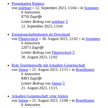
Promokarten Balance
von
polebaer
»
12. September 2023, 13:04
» in
Sonstiges
0
Antworten
8750
Zugriffe
Letzter Beitrag
von
polebaer
12. September 2023, 13:04
Errungenschaftenbogen als Download
von
Flippowitsch
»
30. August 2023, 12:02
» in
Sonstiges
0
Antworten
22073
Zugriffe
Letzter Beitrag
von
Flippowitsch
30. August 2023, 12:02
Rote Touristenwelle mit Arkadien Gemeinschaft
von
Simon
»
21. August 2023, 13:15
» in
Regelfragen
0
Antworten
8483
Zugriffe
Letzter Beitrag
von
Simon
21. August 2023, 13:15
Arkadien Gemeinschaft: erste Aktion
von
Simon
»
21. August 2023, 13:08
» in
Regelfragen
0
Antworten