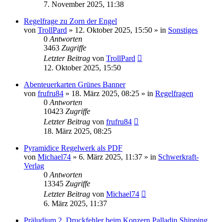
7. November 2025, 11:38
Regelfrage zu Zorn der Engel
von
TrollPard
»
12. Oktober 2025, 15:50
» in
Sonstiges
0
Antworten
3463
Zugriffe
Letzter Beitrag
von
TrollPard
12. Oktober 2025, 15:50
Abenteuerkarten Grünes Banner
von
frufru84
»
18. März 2025, 08:25
» in
Regelfragen
0
Antworten
10423
Zugriffe
Letzter Beitrag
von
frufru84
18. März 2025, 08:25
Pyramidice Regelwerk als PDF
von
Michael74
»
6. März 2025, 11:37
» in
Schwerkraft-
Verlag
0
Antworten
13345
Zugriffe
Letzter Beitrag
von
Michael74
6. März 2025, 11:37
Präludium 2, Druckfehler beim Konzern Palladin Shipping