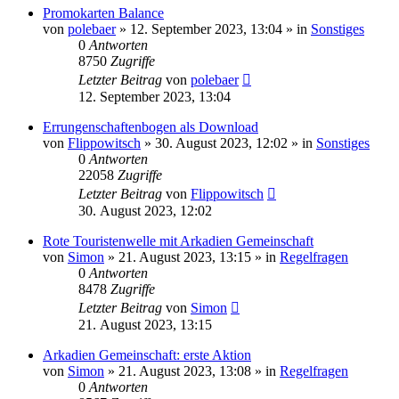
Promokarten Balance
von
polebaer
»
12. September 2023, 13:04
» in
Sonstiges
0
Antworten
8750
Zugriffe
Letzter Beitrag
von
polebaer
12. September 2023, 13:04
Errungenschaftenbogen als Download
von
Flippowitsch
»
30. August 2023, 12:02
» in
Sonstiges
0
Antworten
22058
Zugriffe
Letzter Beitrag
von
Flippowitsch
30. August 2023, 12:02
Rote Touristenwelle mit Arkadien Gemeinschaft
von
Simon
»
21. August 2023, 13:15
» in
Regelfragen
0
Antworten
8478
Zugriffe
Letzter Beitrag
von
Simon
21. August 2023, 13:15
Arkadien Gemeinschaft: erste Aktion
von
Simon
»
21. August 2023, 13:08
» in
Regelfragen
0
Antworten