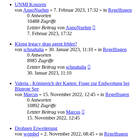
UNMI Konzern
von
AnnoNuehm
»
7. Februar 2023, 17:32
» in
Regelfragen
0
Antworten
10488
Zugriffe
Letzter Beitrag
von
AnnoNuehm
7. Februar 2023, 17:32
Klong legacy dran agent fehler?
von
schnattalia
»
30. Januar 2023, 11:10
» in
Regelfragen
0
Antworten
8985
Zugriffe
Letzter Beitrag
von
schnattalia
30. Januar 2023, 11:10
Valeria - Königreich der Karten: Frage zur Endwertung bei
Blutrote See
von
Marcus
»
15. November 2022, 12:45
» in
Regelfragen
0
Antworten
10892
Zugriffe
Letzter Beitrag
von
Marcus
15. November 2022, 12:45
Drohnen Erweiterung
von
wombel
»
2. November 2022, 08:45
» in
Regelfragen