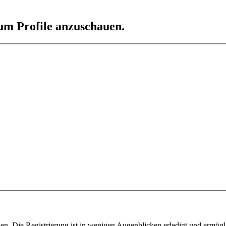
 um Profile anzuschauen.
n. Die Registrierung ist in wenigen Augenblicken erledigt und ermögli