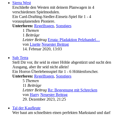
Sierra West
Erschließe den Westen mit deinem Planwagen in 4
verschiedenen Spielmodulen.
Ein Card-Drafting-Siedler-Einsetz-Spiel für 1 - 4
vorausplanenden Pioniere.
Unterforen:
Regelfragen
,
Sonstiges
1
Themen
1
Beiträge
Letzter Beitrag
Errata: Pfadaktion Pelzhandel…
von
Lisette
Neuester Beitrag
14. Februar 2020, 13:03
Sub Terra
Stell Dir vor, ihr seid in einer Höhle abgestürzt und sucht den
Ausgang, aber ihr seid nicht allein!
Ein Horror-Überlebensspiel für 1 - 6 Höhlenforscher.
Unterforen:
Regelfragen
,
Sonstiges
5
Themen
11
Beiträge
Letzter Beitrag
Re: Begegnung mit Schrecken
von
Harry
Neuester Beitrag
29. Dezember 2023, 21:25
Tal der Kaufleute
Wer baut am schnellsten einen perfekten Markstand und darf