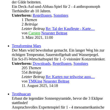
der Gilde beitreten.
Ein Deck-Auf-und-Abbau-Spiel für 2 - 4 anthropomorph
Tierhändler ab 10 Jahren.
Unterforen:
Regelfragen
,
Sonstiges
1
Themen
2
Beiträge
Letzter Beitrag
Re: Tal der Kaufleute - Karte…
von
Carsten
Neuester Beitrag
3. März 2021, 11:00
Terraforming Mars
Der Mars wird bewohnbar gemacht. Ein langer Weg bis zur
richtigen Temperatur, Sauerstoffgehalt und Wasserpegel.
Ein Sci-Fi-Wirtschaftsspiel für 1 -5 visionäre Konzernlenker.
Unterforen:
Downloads
,
Regelfragen
,
Sonstiges
205
Themen
554
Beiträge
Letzter Beitrag
Re: Karten nur teilweise auss…
von
TMKing
Neuester Beitrag
11. August 2025, 14:18
Teotihuacan
Erbaut die legendäre Sonnenpyramide, bevor die 3 Eklipse
stattfindet!
Anspruchsvolles Expertenspiel für 1 - 4 mesoamerikanische