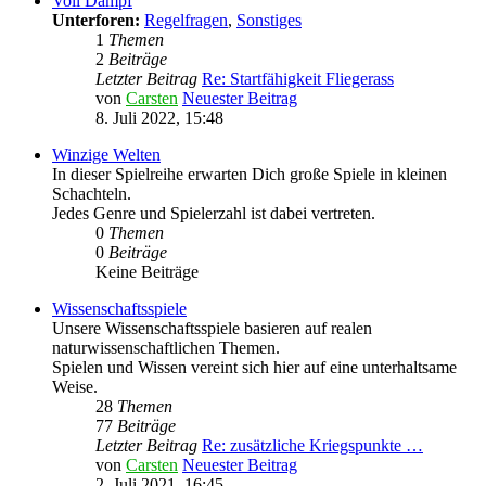
Voll Dampf
Unterforen:
Regelfragen
,
Sonstiges
1
Themen
2
Beiträge
Letzter Beitrag
Re: Startfähigkeit Fliegerass
von
Carsten
Neuester Beitrag
8. Juli 2022, 15:48
Winzige Welten
In dieser Spielreihe erwarten Dich große Spiele in kleinen
Schachteln.
Jedes Genre und Spielerzahl ist dabei vertreten.
0
Themen
0
Beiträge
Keine Beiträge
Wissenschaftsspiele
Unsere Wissenschaftsspiele basieren auf realen
naturwissenschaftlichen Themen.
Spielen und Wissen vereint sich hier auf eine unterhaltsame
Weise.
28
Themen
77
Beiträge
Letzter Beitrag
Re: zusätzliche Kriegspunkte …
von
Carsten
Neuester Beitrag
2. Juli 2021, 16:45