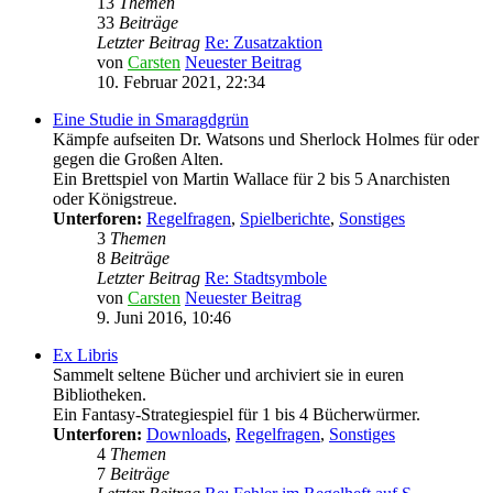
13
Themen
33
Beiträge
Letzter Beitrag
Re: Zusatzaktion
von
Carsten
Neuester Beitrag
10. Februar 2021, 22:34
Eine Studie in Smaragdgrün
Kämpfe aufseiten Dr. Watsons und Sherlock Holmes für oder
gegen die Großen Alten.
Ein Brettspiel von Martin Wallace für 2 bis 5 Anarchisten
oder Königstreue.
Unterforen:
Regelfragen
,
Spielberichte
,
Sonstiges
3
Themen
8
Beiträge
Letzter Beitrag
Re: Stadtsymbole
von
Carsten
Neuester Beitrag
9. Juni 2016, 10:46
Ex Libris
Sammelt seltene Bücher und archiviert sie in euren
Bibliotheken.
Ein Fantasy-Strategiespiel für 1 bis 4 Bücherwürmer.
Unterforen:
Downloads
,
Regelfragen
,
Sonstiges
4
Themen
7
Beiträge