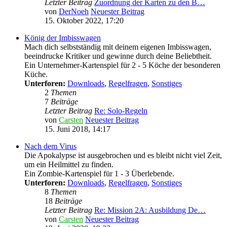
Letzter Beitrag
Zuordnung der Karten zu den B…
von
DerNoeh
Neuester Beitrag
15. Oktober 2022, 17:20
König der Imbisswagen
Mach dich selbstständig mit deinem eigenen Imbisswagen,
beeindrucke Kritiker und gewinne durch deine Beliebtheit.
Ein Unternehmer-Kartenspiel für 2 - 5 Köche der besonderen
Küche.
Unterforen:
Downloads
,
Regelfragen
,
Sonstiges
2
Themen
7
Beiträge
Letzter Beitrag
Re: Solo-Regeln
von
Carsten
Neuester Beitrag
15. Juni 2018, 14:17
Nach dem Virus
Die Apokalypse ist ausgebrochen und es bleibt nicht viel Zeit,
um ein Heilmittel zu finden.
Ein Zombie-Kartenspiel für 1 - 3 Überlebende.
Unterforen:
Downloads
,
Regelfragen
,
Sonstiges
8
Themen
18
Beiträge
Letzter Beitrag
Re: Mission 2A: Ausbildung De…
von
Carsten
Neuester Beitrag