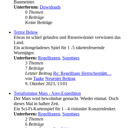
Baumeister.
Unterforum:
Downloads
0
Themen
0
Beiträge
Keine Beiträge
Terror Below
Etwas ist schief gelaufen und Riesenwürmer verwüsten das
Land.
Ein actiongeladenes Spiel für 1 -5 raketenfeuernde
Wurmjäger.
Unterforen:
Regelfragen
,
Sonstiges
3
Themen
7
Beiträge
Letzter Beitrag
Re: Regelfrage Herrscherplätt…
von
Taake
Neuester Beitrag
9. Oktober 2023, 13:01
Terraforming Mars - Ares-Expedition
Der Mars wird bewohnbar gemacht. Wieder einmal. Doch
dieses Mal in halber Zeit.
Ein Sci-Fi-Kartenspiel für 1 - 4 visionäre Konzernlenker.
Unterforen:
Regelfragen
,
Sonstiges
2
Themen
6
Beiträge