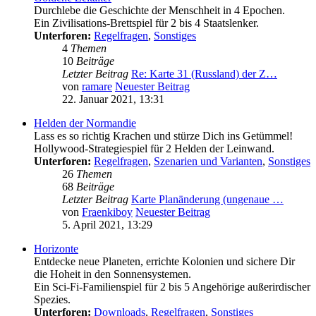
Durchlebe die Geschichte der Menschheit in 4 Epochen.
Ein Zivilisations-Brettspiel für 2 bis 4 Staatslenker.
Unterforen:
Regelfragen
,
Sonstiges
4
Themen
10
Beiträge
Letzter Beitrag
Re: Karte 31 (Russland) der Z…
von
ramare
Neuester Beitrag
22. Januar 2021, 13:31
Helden der Normandie
Lass es so richtig Krachen und stürze Dich ins Getümmel!
Hollywood-Strategiespiel für 2 Helden der Leinwand.
Unterforen:
Regelfragen
,
Szenarien und Varianten
,
Sonstiges
26
Themen
68
Beiträge
Letzter Beitrag
Karte Planänderung (ungenaue …
von
Fraenkiboy
Neuester Beitrag
5. April 2021, 13:29
Horizonte
Entdecke neue Planeten, errichte Kolonien und sichere Dir
die Hoheit in den Sonnensystemen.
Ein Sci-Fi-Familienspiel für 2 bis 5 Angehörige außerirdischer
Spezies.
Unterforen:
Downloads
,
Regelfragen
,
Sonstiges