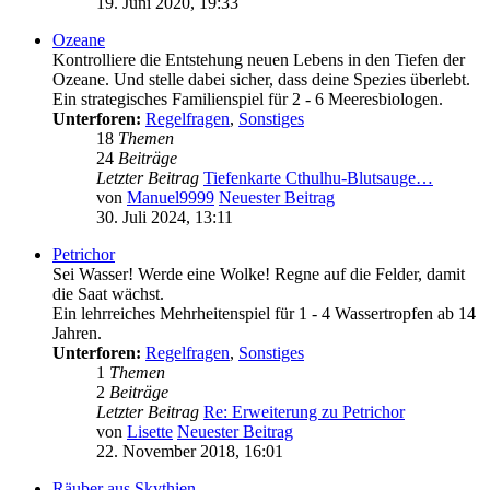
19. Juni 2020, 19:33
Ozeane
Kontrolliere die Entstehung neuen Lebens in den Tiefen der
Ozeane. Und stelle dabei sicher, dass deine Spezies überlebt.
Ein strategisches Familienspiel für 2 - 6 Meeresbiologen.
Unterforen:
Regelfragen
,
Sonstiges
18
Themen
24
Beiträge
Letzter Beitrag
Tiefenkarte Cthulhu-Blutsauge…
von
Manuel9999
Neuester Beitrag
30. Juli 2024, 13:11
Petrichor
Sei Wasser! Werde eine Wolke! Regne auf die Felder, damit
die Saat wächst.
Ein lehrreiches Mehrheitenspiel für 1 - 4 Wassertropfen ab 14
Jahren.
Unterforen:
Regelfragen
,
Sonstiges
1
Themen
2
Beiträge
Letzter Beitrag
Re: Erweiterung zu Petrichor
von
Lisette
Neuester Beitrag
22. November 2018, 16:01
Räuber aus Skythien