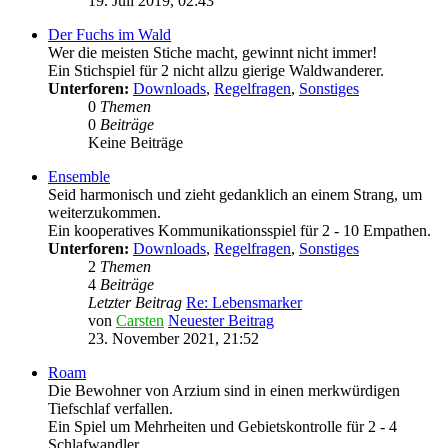
19. Juli 2019, 02:43
Der Fuchs im Wald
Wer die meisten Stiche macht, gewinnt nicht immer!
Ein Stichspiel für 2 nicht allzu gierige Waldwanderer.
Unterforen:
Downloads
,
Regelfragen
,
Sonstiges
0
Themen
0
Beiträge
Keine Beiträge
Ensemble
Seid harmonisch und zieht gedanklich an einem Strang, um
weiterzukommen.
Ein kooperatives Kommunikationsspiel für 2 - 10 Empathen.
Unterforen:
Downloads
,
Regelfragen
,
Sonstiges
2
Themen
4
Beiträge
Letzter Beitrag
Re: Lebensmarker
von
Carsten
Neuester Beitrag
23. November 2021, 21:52
Roam
Die Bewohner von Arzium sind in einen merkwürdigen
Tiefschlaf verfallen.
Ein Spiel um Mehrheiten und Gebietskontrolle für 2 - 4
Schlafwandler.