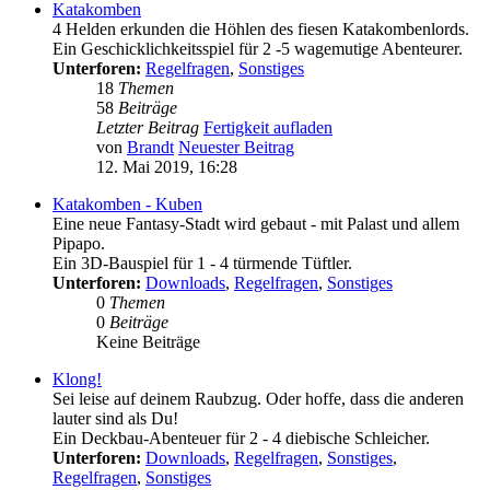
Katakomben
4 Helden erkunden die Höhlen des fiesen Katakombenlords.
Ein Geschicklichkeitsspiel für 2 -5 wagemutige Abenteurer.
Unterforen:
Regelfragen
,
Sonstiges
18
Themen
58
Beiträge
Letzter Beitrag
Fertigkeit aufladen
von
Brandt
Neuester Beitrag
12. Mai 2019, 16:28
Katakomben - Kuben
Eine neue Fantasy-Stadt wird gebaut - mit Palast und allem
Pipapo.
Ein 3D-Bauspiel für 1 - 4 türmende Tüftler.
Unterforen:
Downloads
,
Regelfragen
,
Sonstiges
0
Themen
0
Beiträge
Keine Beiträge
Klong!
Sei leise auf deinem Raubzug. Oder hoffe, dass die anderen
lauter sind als Du!
Ein Deckbau-Abenteuer für 2 - 4 diebische Schleicher.
Unterforen:
Downloads
,
Regelfragen
,
Sonstiges
,
Regelfragen
,
Sonstiges