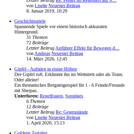
Letzter Beitrag
Re: Fehler im Regelheft auf S…
von
Lisette
Neuester Beitrag
8. Januar 2019, 10:29
Geschichtsspiele
Spannende Spiele vor einem historisch akkuraten
Hintergrund.
31
Themen
72
Beiträge
Letzter Beitrag
Anführer Effekt für Bewegen d…
von
Andreas
Neuester Beitrag
14. März 2026, 12:45
Gipfel - Aufstieg in eisige Höhen
Der Gipfel ruft. Erklimmt ihn im Wettstreit oder als Team.
Oder alleine!
Ein thematisches Bergsteigerspiel für 1 - 6 Feinde/Freunde
mit Sherpas.
Unterforen:
Regelfragen
,
Sonstiges
6
Themen
12
Beiträge
Letzter Beitrag
Re: Gegenstände
von
Lisette
Neuester Beitrag
1. April 2020, 15:13
Goldene Zeitalter