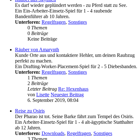
Es darf wieder geplündert werden - zu Pferd statt zu See.
Ein Ein-Arbeiter-Einsetz-Spiel für 1 - 4 raubende
Bandenführer ab 10 Jahren.
Unterforen:
Regelfragen
,
Sonstiges
0
Themen
0
Beiträge
Keine Beiträge
Räuber von Amarynth
Kunde Orte aus und kontaktiere Hehler, um deinen Raubzug
perfekt zu machen.
Ein Drafting-Worker-Placement-Spiel für 2 - 5 Diebesbanden.
Unterforen:
Regelfragen
,
Sonstiges
1
Themen
2
Beiträge
Letzter Beitrag
Re: Hexenhaus
von
Lisette
Neuester Beitrag
6. September 2019, 08:04
Reise zu Osiris
Der Pharao ist tot. Seine Barke fährt zum Tempel des Osiris.
Ein Arbeiter-Einsetz-Spiel für 1 - 4 alt-ägyptische Statthalter
ab 12 Jahren.
Unterforen:
Downloads
,
Regelfragen
,
Sonstiges
3
Themen