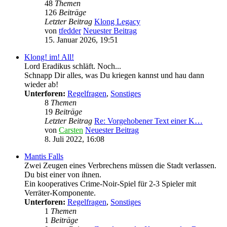
48
Themen
126
Beiträge
Letzter Beitrag
Klong Legacy
von
tfedder
Neuester Beitrag
15. Januar 2026, 19:51
Klong! im! All!
Lord Eradikus schläft. Noch...
Schnapp Dir alles, was Du kriegen kannst und hau dann
wieder ab!
Unterforen:
Regelfragen
,
Sonstiges
8
Themen
19
Beiträge
Letzter Beitrag
Re: Vorgehobener Text einer K…
von
Carsten
Neuester Beitrag
8. Juli 2022, 16:08
Mantis Falls
Zwei Zeugen eines Verbrechens müssen die Stadt verlassen.
Du bist einer von ihnen.
Ein kooperatives Crime-Noir-Spiel für 2-3 Spieler mit
Verräter-Komponente.
Unterforen:
Regelfragen
,
Sonstiges
1
Themen
1
Beiträge