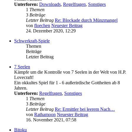
Unterforen:
Downloads
,
Regelfragen
,
Sonstiges
1
Themen
3
Beiträge
Letzter Beitrag
Re: Blockade durch Münzmangel
von
floechen
Neuester Beitrag
24. Dezember 2020, 12:29
Schwerkraft-Spiele
Themen
Beiträge
Letzter Beitrag
7 Seelen
Kämpfe um die Kontrolle von 7 Seelen in der Welt von H.P.
Lovecraft!
Ein okkultes Spiel für 1 - 6 außerirdische Gottheiten ab 8
Jahren.
Unterforen:
Regelfragen
,
Sonstiges
1
Themen
3
Beiträge
Letzter Beitrag
Re: Ermittler bei leerem Nach…
von
Rathamoon
Neuester Beitrag
16. November 2021, 07:58
Bitoku