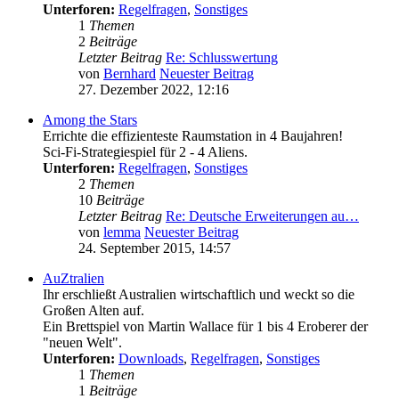
Unterforen:
Regelfragen
,
Sonstiges
1
Themen
2
Beiträge
Letzter Beitrag
Re: Schlusswertung
von
Bernhard
Neuester Beitrag
27. Dezember 2022, 12:16
Among the Stars
Errichte die effizienteste Raumstation in 4 Baujahren!
Sci-Fi-Strategiespiel für 2 - 4 Aliens.
Unterforen:
Regelfragen
,
Sonstiges
2
Themen
10
Beiträge
Letzter Beitrag
Re: Deutsche Erweiterungen au…
von
lemma
Neuester Beitrag
24. September 2015, 14:57
AuZtralien
Ihr erschließt Australien wirtschaftlich und weckt so die
Großen Alten auf.
Ein Brettspiel von Martin Wallace für 1 bis 4 Eroberer der
"neuen Welt".
Unterforen:
Downloads
,
Regelfragen
,
Sonstiges
1
Themen
1
Beiträge