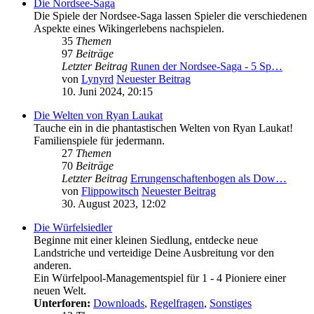
Die Nordsee-Saga
Die Spiele der Nordsee-Saga lassen Spieler die verschiedenen
Aspekte eines Wikingerlebens nachspielen.
35
Themen
97
Beiträge
Letzter Beitrag
Runen der Nordsee-Saga - 5 Sp…
von
Lynyrd
Neuester Beitrag
10. Juni 2024, 20:15
Die Welten von Ryan Laukat
Tauche ein in die phantastischen Welten von Ryan Laukat!
Familienspiele für jedermann.
27
Themen
70
Beiträge
Letzter Beitrag
Errungenschaftenbogen als Dow…
von
Flippowitsch
Neuester Beitrag
30. August 2023, 12:02
Die Würfelsiedler
Beginne mit einer kleinen Siedlung, entdecke neue
Landstriche und verteidige Deine Ausbreitung vor den
anderen.
Ein Würfelpool-Managementspiel für 1 - 4 Pioniere einer
neuen Welt.
Unterforen:
Downloads
,
Regelfragen
,
Sonstiges