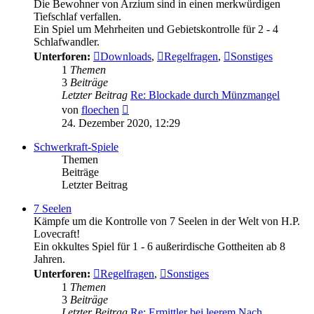
Die Bewohner von Arzium sind in einen merkwürdigen
Tiefschlaf verfallen.
Ein Spiel um Mehrheiten und Gebietskontrolle für 2 - 4
Schlafwandler.
Unterforen:
Downloads
,
Regelfragen
,
Sonstiges
1
Themen
3
Beiträge
Letzter Beitrag
Re: Blockade durch Münzmangel
Neuester
von
floechen
Beitrag
24. Dezember 2020, 12:29
Schwerkraft-Spiele
Themen
Beiträge
Letzter Beitrag
7 Seelen
Kämpfe um die Kontrolle von 7 Seelen in der Welt von H.P.
Lovecraft!
Ein okkultes Spiel für 1 - 6 außerirdische Gottheiten ab 8
Jahren.
Unterforen:
Regelfragen
,
Sonstiges
1
Themen
3
Beiträge
Letzter Beitrag
Re: Ermittler bei leerem Nach…