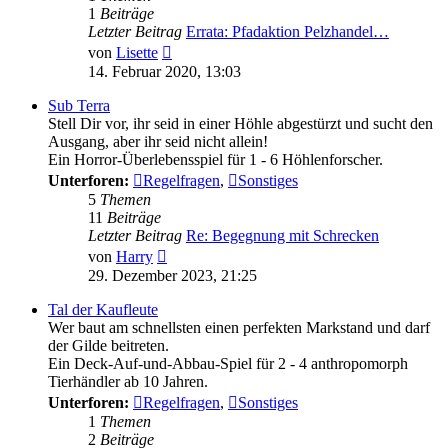
1
Beiträge
Letzter Beitrag
Errata: Pfadaktion Pelzhandel…
Neuester
von
Lisette
Beitrag
14. Februar 2020, 13:03
Sub Terra
Stell Dir vor, ihr seid in einer Höhle abgestürzt und sucht den
Ausgang, aber ihr seid nicht allein!
Ein Horror-Überlebensspiel für 1 - 6 Höhlenforscher.
Unterforen:
Regelfragen
,
Sonstiges
5
Themen
11
Beiträge
Letzter Beitrag
Re: Begegnung mit Schrecken
Neuester
von
Harry
Beitrag
29. Dezember 2023, 21:25
Tal der Kaufleute
Wer baut am schnellsten einen perfekten Markstand und darf
der Gilde beitreten.
Ein Deck-Auf-und-Abbau-Spiel für 2 - 4 anthropomorph
Tierhändler ab 10 Jahren.
Unterforen:
Regelfragen
,
Sonstiges
1
Themen
2
Beiträge