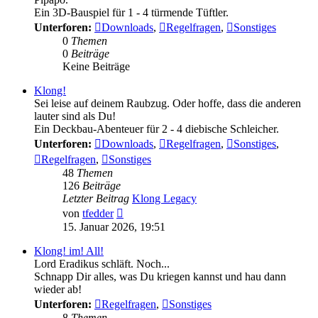
Ein 3D-Bauspiel für 1 - 4 türmende Tüftler.
Unterforen:
Downloads
,
Regelfragen
,
Sonstiges
0
Themen
0
Beiträge
Keine Beiträge
Klong!
Sei leise auf deinem Raubzug. Oder hoffe, dass die anderen
lauter sind als Du!
Ein Deckbau-Abenteuer für 2 - 4 diebische Schleicher.
Unterforen:
Downloads
,
Regelfragen
,
Sonstiges
,
Regelfragen
,
Sonstiges
48
Themen
126
Beiträge
Letzter Beitrag
Klong Legacy
Neuester
von
tfedder
Beitrag
15. Januar 2026, 19:51
Klong! im! All!
Lord Eradikus schläft. Noch...
Schnapp Dir alles, was Du kriegen kannst und hau dann
wieder ab!
Unterforen:
Regelfragen
,
Sonstiges
8
Themen