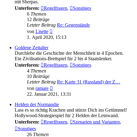
mit Sherpas.
Unterforen:
Regelfragen
,
Sonstiges
6
Themen
12
Beiträge
Letzter Beitrag
Re: Gegenstände
Neuester
von
Lisette
Beitrag
1. April 2020, 15:13
Goldene Zeitalter
Durchlebe die Geschichte der Menschheit in 4 Epochen.
Ein Zivilisations-Brettspiel für 2 bis 4 Staatslenker.
Unterforen:
Regelfragen
,
Sonstiges
4
Themen
10
Beiträge
Letzter Beitrag
Re: Karte 31 (Russland) der Z…
Neuester
von
ramare
Beitrag
22. Januar 2021, 13:31
Helden der Normandie
Lass es so richtig Krachen und stürze Dich ins Getümmel!
Hollywood-Strategiespiel für 2 Helden der Leinwand.
Unterforen:
Regelfragen
,
Szenarien und Varianten
,
Sonstiges
26
Themen