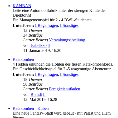
KANBAN
Leite eine Automobilfabrik unter der strengen Knute der
Direktorin!
Ein Managementspiel für 2 - 4 BWL-Studenten.
Unterforen:
Regelfragen
,
Sonstiges
12
Themen
34
Beiträge
Letzter Beitrag
Verwaltungsabteilung
Neuester
von
Isabelk80
Beitrag
11. Januar 2019, 16:20
Katakomben
4 Helden erkunden die Höhlen des fiesen Katakombenlords.
Ein Geschicklichkeitsspiel für 2 -5 wagemutige Abenteurer.
Unterforen:
Regelfragen
,
Sonstiges
18
Themen
58
Beiträge
Letzter Beitrag
Fertigkeit aufladen
Neuester
von
Brandt
Beitrag
12. Mai 2019, 16:28
Katakomben - Kuben
Eine neue Fantasy-Stadt wird gebaut - mit Palast und allem
Pipapo.