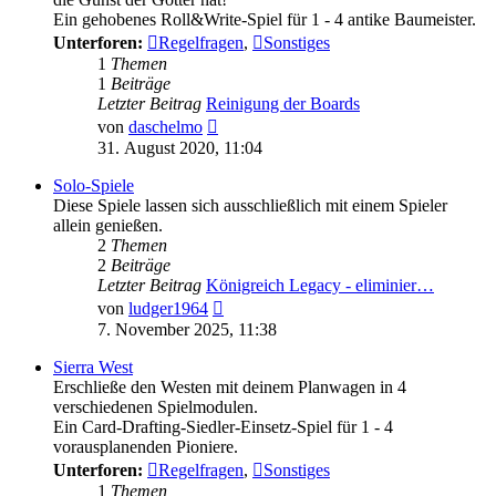
Ein gehobenes Roll&Write-Spiel für 1 - 4 antike Baumeister.
Unterforen:
Regelfragen
,
Sonstiges
1
Themen
1
Beiträge
Letzter Beitrag
Reinigung der Boards
Neuester
von
daschelmo
Beitrag
31. August 2020, 11:04
Solo-Spiele
Diese Spiele lassen sich ausschließlich mit einem Spieler
allein genießen.
2
Themen
2
Beiträge
Letzter Beitrag
Königreich Legacy - eliminier…
Neuester
von
ludger1964
Beitrag
7. November 2025, 11:38
Sierra West
Erschließe den Westen mit deinem Planwagen in 4
verschiedenen Spielmodulen.
Ein Card-Drafting-Siedler-Einsetz-Spiel für 1 - 4
vorausplanenden Pioniere.
Unterforen:
Regelfragen
,
Sonstiges
1
Themen