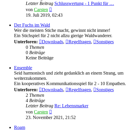
Letzter Beitrag
Schlusswertung - 1 Punkt für …
Neuester
von
Carsten
Beitrag
19. Juli 2019, 02:43
Der Fuchs im Wald
Wer die meisten Stiche macht, gewinnt nicht immer!
Ein Stichspiel für 2 nicht allzu gierige Waldwanderer.
Unterforen:
Downloads
,
Regelfragen
,
Sonstiges
0
Themen
0
Beiträge
Keine Beiträge
Ensemble
Seid harmonisch und zieht gedanklich an einem Strang, um
weiterzukommen.
Ein kooperatives Kommunikationsspiel für 2 - 10 Empathen.
Unterforen:
Downloads
,
Regelfragen
,
Sonstiges
2
Themen
4
Beiträge
Letzter Beitrag
Re: Lebensmarker
Neuester
von
Carsten
Beitrag
23. November 2021, 21:52
Roam