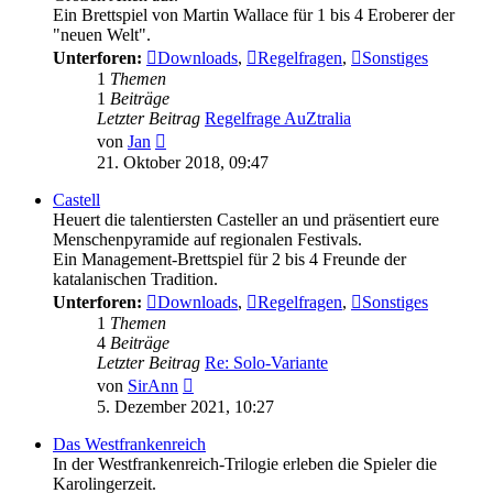
Ein Brettspiel von Martin Wallace für 1 bis 4 Eroberer der
"neuen Welt".
Unterforen:
Downloads
,
Regelfragen
,
Sonstiges
1
Themen
1
Beiträge
Letzter Beitrag
Regelfrage AuZtralia
Neuester
von
Jan
Beitrag
21. Oktober 2018, 09:47
Castell
Heuert die talentiersten Casteller an und präsentiert eure
Menschenpyramide auf regionalen Festivals.
Ein Management-Brettspiel für 2 bis 4 Freunde der
katalanischen Tradition.
Unterforen:
Downloads
,
Regelfragen
,
Sonstiges
1
Themen
4
Beiträge
Letzter Beitrag
Re: Solo-Variante
Neuester
von
SirAnn
Beitrag
5. Dezember 2021, 10:27
Das Westfrankenreich
In der Westfrankenreich-Trilogie erleben die Spieler die
Karolingerzeit.