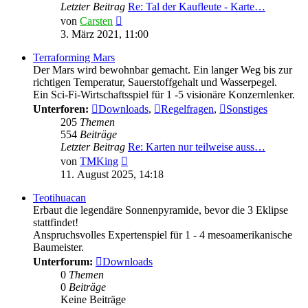
Letzter Beitrag
Re: Tal der Kaufleute - Karte…
Neuester
von
Carsten
Beitrag
3. März 2021, 11:00
Terraforming Mars
Der Mars wird bewohnbar gemacht. Ein langer Weg bis zur
richtigen Temperatur, Sauerstoffgehalt und Wasserpegel.
Ein Sci-Fi-Wirtschaftsspiel für 1 -5 visionäre Konzernlenker.
Unterforen:
Downloads
,
Regelfragen
,
Sonstiges
205
Themen
554
Beiträge
Letzter Beitrag
Re: Karten nur teilweise auss…
Neuester
von
TMKing
Beitrag
11. August 2025, 14:18
Teotihuacan
Erbaut die legendäre Sonnenpyramide, bevor die 3 Eklipse
stattfindet!
Anspruchsvolles Expertenspiel für 1 - 4 mesoamerikanische
Baumeister.
Unterforum:
Downloads
0
Themen
0
Beiträge
Keine Beiträge