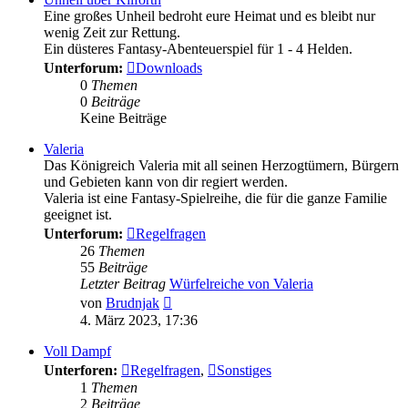
Eine großes Unheil bedroht eure Heimat und es bleibt nur
wenig Zeit zur Rettung.
Ein düsteres Fantasy-Abenteuerspiel für 1 - 4 Helden.
Unterforum:
Downloads
0
Themen
0
Beiträge
Keine Beiträge
Valeria
Das Königreich Valeria mit all seinen Herzogtümern, Bürgern
und Gebieten kann von dir regiert werden.
Valeria ist eine Fantasy-Spielreihe, die für die ganze Familie
geeignet ist.
Unterforum:
Regelfragen
26
Themen
55
Beiträge
Letzter Beitrag
Würfelreiche von Valeria
Neuester
von
Brudnjak
Beitrag
4. März 2023, 17:36
Voll Dampf
Unterforen:
Regelfragen
,
Sonstiges
1
Themen
2
Beiträge