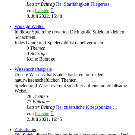
Letzter Beitrag
Re: Startfähigkeit Fliegerass
Neuester
von
Carsten
Beitrag
8. Juli 2022, 15:48
Winzige Welten
In dieser Spielreihe erwarten Dich große Spiele in kleinen
Schachteln.
Jedes Genre und Spielerzahl ist dabei vertreten.
0
Themen
0
Beiträge
Keine Beiträge
Wissenschaftsspiele
Unsere Wissenschaftsspiele basieren auf realen
naturwissenschaftlichen Themen.
Spielen und Wissen vereint sich hier auf eine unterhaltsame
Weise.
28
Themen
77
Beiträge
Letzter Beitrag
Re: zusätzliche Kriegspunkte …
Neuester
von
Carsten
Beitrag
2. Juli 2021, 16:45
Zirkadianer
Die Spiele dieser Reihe verbindet alle eine gemeinsame Welt.