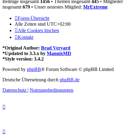
Beiträge insgesamt
1456
• Themen insgesamt
445
• Mitglieder
insgesamt
679
• Unser neuestes Mitglied:
MrExtreme
Foren-Übersicht
Alle Zeiten sind
UTC+02:00
Alle Cookies löschen
Kontakt
*
Original Author:
Brad Veryard
*
Updated to 3.3.x by
MannixMD
*
Style version: 3.4.2
Powered by
phpBB
® Forum Software © phpBB Limited
Deutsche Übersetzung durch
phpBB.de
Datenschutz
|
Nutzungsbedingungen