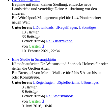
Beginne mit einer kleinen Siedlung, entdecke neue
Landstriche und verteidige Deine Ausbreitung vor den
anderen.
Ein Würfelpool-Managementspiel für 1 - 4 Pioniere einer
neuen Welt.
Unterforen:
Downloads
,
Regelfragen
,
Sonstiges
13
Themen
33
Beiträge
Letzter Beitrag
Re: Zusatzaktion
Neuester
von
Carsten
Beitrag
10. Februar 2021, 22:34
Eine Studie in Smaragdgrün
Kämpfe aufseiten Dr. Watsons und Sherlock Holmes für oder
gegen die Großen Alten.
Ein Brettspiel von Martin Wallace für 2 bis 5 Anarchisten
oder Königstreue.
Unterforen:
Regelfragen
,
Spielberichte
,
Sonstiges
3
Themen
8
Beiträge
Letzter Beitrag
Re: Stadtsymbole
Neuester
von
Carsten
Beitrag
9. Juni 2016, 10:46