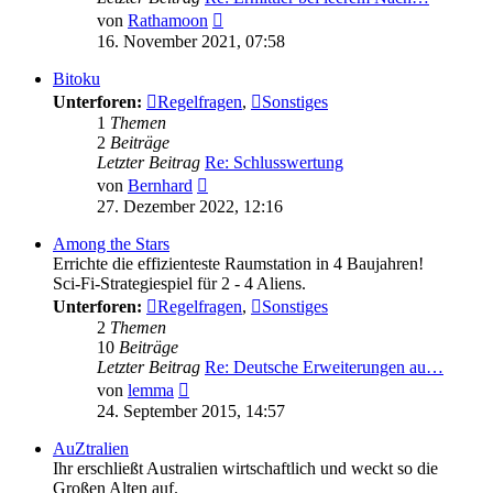
Neuester
von
Rathamoon
Beitrag
16. November 2021, 07:58
Bitoku
Unterforen:
Regelfragen
,
Sonstiges
1
Themen
2
Beiträge
Letzter Beitrag
Re: Schlusswertung
Neuester
von
Bernhard
Beitrag
27. Dezember 2022, 12:16
Among the Stars
Errichte die effizienteste Raumstation in 4 Baujahren!
Sci-Fi-Strategiespiel für 2 - 4 Aliens.
Unterforen:
Regelfragen
,
Sonstiges
2
Themen
10
Beiträge
Letzter Beitrag
Re: Deutsche Erweiterungen au…
Neuester
von
lemma
Beitrag
24. September 2015, 14:57
AuZtralien
Ihr erschließt Australien wirtschaftlich und weckt so die
Großen Alten auf.