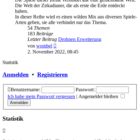
Die Welt der Zirkadianer, die als erste die Erde entdeckt
haben.
In dieser Reihe wird es einen wilden Mix aus diversen Spiele-
Arten geben, sie alle verbindet nur das Thema.
54
Themen
183
Beiträge
Letzter Beitrag
Drohnen Erweiterung
Neuester
von
wombel
Beitrag
2. November 2022, 08:45
Statistik
Anmelden
•
Registrieren
Benutzername:
Passwort:
Ich habe mein Passwort vergessen
|
Angemeldet bleiben
Statistik