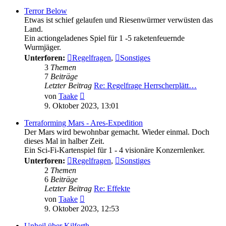
Terror Below
Etwas ist schief gelaufen und Riesenwürmer verwüsten das
Land.
Ein actiongeladenes Spiel für 1 -5 raketenfeuernde
Wurmjäger.
Unterforen:
Regelfragen
,
Sonstiges
3
Themen
7
Beiträge
Letzter Beitrag
Re: Regelfrage Herrscherplätt…
Neuester
von
Taake
Beitrag
9. Oktober 2023, 13:01
Terraforming Mars - Ares-Expedition
Der Mars wird bewohnbar gemacht. Wieder einmal. Doch
dieses Mal in halber Zeit.
Ein Sci-Fi-Kartenspiel für 1 - 4 visionäre Konzernlenker.
Unterforen:
Regelfragen
,
Sonstiges
2
Themen
6
Beiträge
Letzter Beitrag
Re: Effekte
Neuester
von
Taake
Beitrag
9. Oktober 2023, 12:53
Unheil über Kilforth