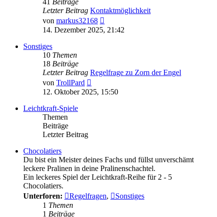
41
Beiträge
Letzter Beitrag
Kontaktmöglichkeit
Neuester
von
markus32168
Beitrag
14. Dezember 2025, 21:42
Sonstiges
10
Themen
18
Beiträge
Letzter Beitrag
Regelfrage zu Zorn der Engel
Neuester
von
TrollPard
Beitrag
12. Oktober 2025, 15:50
Leichtkraft-Spiele
Themen
Beiträge
Letzter Beitrag
Chocolatiers
Du bist ein Meister deines Fachs und füllst unverschämt
leckere Pralinen in deine Pralinenschachtel.
Ein leckeres Spiel der Leichtkraft-Reihe für 2 - 5
Chocolatiers.
Unterforen:
Regelfragen
,
Sonstiges
1
Themen
1
Beiträge