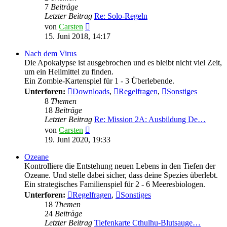
7
Beiträge
Letzter Beitrag
Re: Solo-Regeln
Neuester
von
Carsten
Beitrag
15. Juni 2018, 14:17
Nach dem Virus
Die Apokalypse ist ausgebrochen und es bleibt nicht viel Zeit,
um ein Heilmittel zu finden.
Ein Zombie-Kartenspiel für 1 - 3 Überlebende.
Unterforen:
Downloads
,
Regelfragen
,
Sonstiges
8
Themen
18
Beiträge
Letzter Beitrag
Re: Mission 2A: Ausbildung De…
Neuester
von
Carsten
Beitrag
19. Juni 2020, 19:33
Ozeane
Kontrolliere die Entstehung neuen Lebens in den Tiefen der
Ozeane. Und stelle dabei sicher, dass deine Spezies überlebt.
Ein strategisches Familienspiel für 2 - 6 Meeresbiologen.
Unterforen:
Regelfragen
,
Sonstiges
18
Themen
24
Beiträge
Letzter Beitrag
Tiefenkarte Cthulhu-Blutsauge…