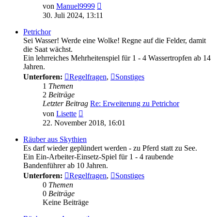
Neuester
von
Manuel9999
Beitrag
30. Juli 2024, 13:11
Petrichor
Sei Wasser! Werde eine Wolke! Regne auf die Felder, damit
die Saat wächst.
Ein lehrreiches Mehrheitenspiel für 1 - 4 Wassertropfen ab 14
Jahren.
Unterforen:
Regelfragen
,
Sonstiges
1
Themen
2
Beiträge
Letzter Beitrag
Re: Erweiterung zu Petrichor
Neuester
von
Lisette
Beitrag
22. November 2018, 16:01
Räuber aus Skythien
Es darf wieder geplündert werden - zu Pferd statt zu See.
Ein Ein-Arbeiter-Einsetz-Spiel für 1 - 4 raubende
Bandenführer ab 10 Jahren.
Unterforen:
Regelfragen
,
Sonstiges
0
Themen
0
Beiträge
Keine Beiträge