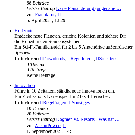
68
Beiträge
Letzter Beitrag
Karte Planänderung (ungenaue …
Neuester
von
Fraenkiboy
Beitrag
5. April 2021, 13:29
Horizonte
Entdecke neue Planeten, errichte Kolonien und sichere Dir
die Hoheit in den Sonnensystemen.
Ein Sci-Fi-Familienspiel für 2 bis 5 Angehörige außerirdischer
Spezies.
Unterforen:
Downloads
,
Regelfragen
,
Sonstiges
0
Themen
0
Beiträge
Keine Beiträge
Innovation
Führe in 10 Zeitaltern ständig neue Innovationen ein.
Ein Zivilisations-Kartenspiel für 2 bis 4 Herrscher.
Unterforen:
Regelfragen
,
Sonstiges
10
Themen
20
Beiträge
Letzter Beitrag
Dogmen vs. Resorts - Was hat …
Neuester
von
AustinPowers
Beitrag
1. September 2021, 14:11