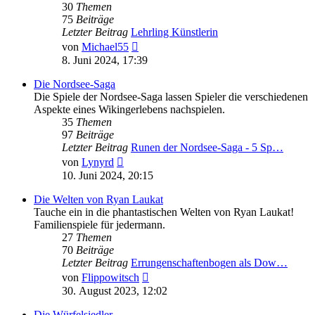
30
Themen
75
Beiträge
Letzter Beitrag
Lehrling Künstlerin
Neuester
von
Michael55
Beitrag
8. Juni 2024, 17:39
Die Nordsee-Saga
Die Spiele der Nordsee-Saga lassen Spieler die verschiedenen
Aspekte eines Wikingerlebens nachspielen.
35
Themen
97
Beiträge
Letzter Beitrag
Runen der Nordsee-Saga - 5 Sp…
Neuester
von
Lynyrd
Beitrag
10. Juni 2024, 20:15
Die Welten von Ryan Laukat
Tauche ein in die phantastischen Welten von Ryan Laukat!
Familienspiele für jedermann.
27
Themen
70
Beiträge
Letzter Beitrag
Errungenschaftenbogen als Dow…
Neuester
von
Flippowitsch
Beitrag
30. August 2023, 12:02
Die Würfelsiedler