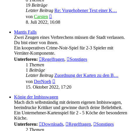
19
Beiträge
Letzter Beitrag
Re: Vorgehobener Text einer K…
Neuester
von
Carsten
Beitrag
8. Juli 2022, 16:08
Mantis Falls
Zwei Zeugen eines Verbrechens müssen die Stadt verlassen.
Du bist einer von ihnen.
Ein kooperatives Crime-Noir-Spiel für 2-3 Spieler mit
Verräter-Komponente.
Unterforen:
Regelfragen
,
Sonstiges
1
Themen
1
Beiträge
Letzter Beitrag
Zuordnung der Karten zu den B…
Neuester
von
DerNoeh
Beitrag
15. Oktober 2022, 17:20
König der Imbisswagen
Mach dich selbstständig mit deinem eigenen Imbisswagen,
beeindrucke Kritiker und gewinne durch deine Beliebtheit.
Ein Unternehmer-Kartenspiel für 2 - 5 Köche der besonderen
Küche.
Unterforen:
Downloads
,
Regelfragen
,
Sonstiges
2
Themen