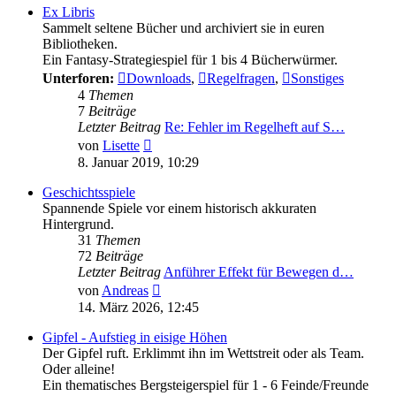
Ex Libris
Sammelt seltene Bücher und archiviert sie in euren
Bibliotheken.
Ein Fantasy-Strategiespiel für 1 bis 4 Bücherwürmer.
Unterforen:
Downloads
,
Regelfragen
,
Sonstiges
4
Themen
7
Beiträge
Letzter Beitrag
Re: Fehler im Regelheft auf S…
Neuester
von
Lisette
Beitrag
8. Januar 2019, 10:29
Geschichtsspiele
Spannende Spiele vor einem historisch akkuraten
Hintergrund.
31
Themen
72
Beiträge
Letzter Beitrag
Anführer Effekt für Bewegen d…
Neuester
von
Andreas
Beitrag
14. März 2026, 12:45
Gipfel - Aufstieg in eisige Höhen
Der Gipfel ruft. Erklimmt ihn im Wettstreit oder als Team.
Oder alleine!
Ein thematisches Bergsteigerspiel für 1 - 6 Feinde/Freunde