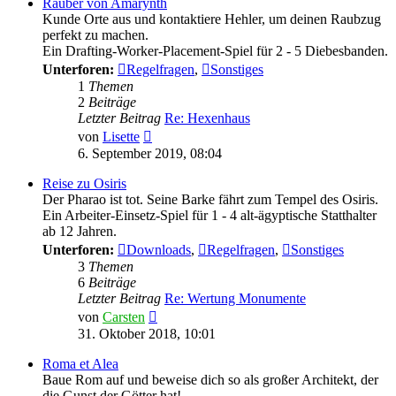
Räuber von Amarynth
Kunde Orte aus und kontaktiere Hehler, um deinen Raubzug
perfekt zu machen.
Ein Drafting-Worker-Placement-Spiel für 2 - 5 Diebesbanden.
Unterforen:
Regelfragen
,
Sonstiges
1
Themen
2
Beiträge
Letzter Beitrag
Re: Hexenhaus
Neuester
von
Lisette
Beitrag
6. September 2019, 08:04
Reise zu Osiris
Der Pharao ist tot. Seine Barke fährt zum Tempel des Osiris.
Ein Arbeiter-Einsetz-Spiel für 1 - 4 alt-ägyptische Statthalter
ab 12 Jahren.
Unterforen:
Downloads
,
Regelfragen
,
Sonstiges
3
Themen
6
Beiträge
Letzter Beitrag
Re: Wertung Monumente
Neuester
von
Carsten
Beitrag
31. Oktober 2018, 10:01
Roma et Alea
Baue Rom auf und beweise dich so als großer Architekt, der
die Gunst der Götter hat!