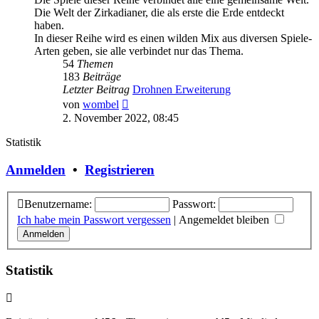
Die Welt der Zirkadianer, die als erste die Erde entdeckt
haben.
In dieser Reihe wird es einen wilden Mix aus diversen Spiele-
Arten geben, sie alle verbindet nur das Thema.
54
Themen
183
Beiträge
Letzter Beitrag
Drohnen Erweiterung
Neuester
von
wombel
Beitrag
2. November 2022, 08:45
Statistik
Anmelden
•
Registrieren
Benutzername:
Passwort:
Ich habe mein Passwort vergessen
|
Angemeldet bleiben
Statistik