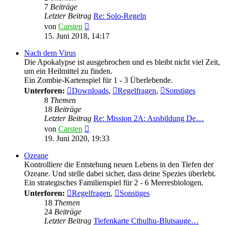
7
Beiträge
Letzter Beitrag
Re: Solo-Regeln
Neuester
von
Carsten
Beitrag
15. Juni 2018, 14:17
Nach dem Virus
Die Apokalypse ist ausgebrochen und es bleibt nicht viel Zeit,
um ein Heilmittel zu finden.
Ein Zombie-Kartenspiel für 1 - 3 Überlebende.
Unterforen:
Downloads
,
Regelfragen
,
Sonstiges
8
Themen
18
Beiträge
Letzter Beitrag
Re: Mission 2A: Ausbildung De…
Neuester
von
Carsten
Beitrag
19. Juni 2020, 19:33
Ozeane
Kontrolliere die Entstehung neuen Lebens in den Tiefen der
Ozeane. Und stelle dabei sicher, dass deine Spezies überlebt.
Ein strategisches Familienspiel für 2 - 6 Meeresbiologen.
Unterforen:
Regelfragen
,
Sonstiges
18
Themen
24
Beiträge
Letzter Beitrag
Tiefenkarte Cthulhu-Blutsauge…