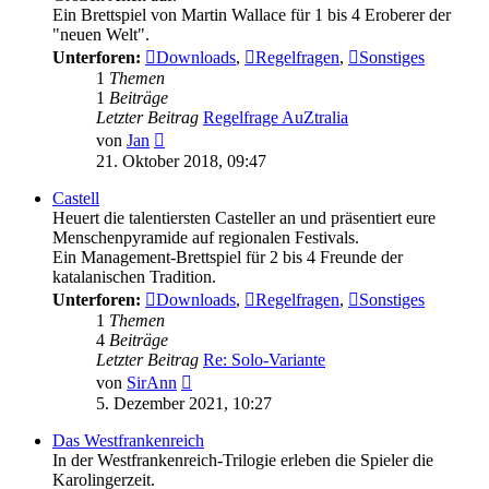
Ein Brettspiel von Martin Wallace für 1 bis 4 Eroberer der
"neuen Welt".
Unterforen:
Downloads
,
Regelfragen
,
Sonstiges
1
Themen
1
Beiträge
Letzter Beitrag
Regelfrage AuZtralia
Neuester
von
Jan
Beitrag
21. Oktober 2018, 09:47
Castell
Heuert die talentiersten Casteller an und präsentiert eure
Menschenpyramide auf regionalen Festivals.
Ein Management-Brettspiel für 2 bis 4 Freunde der
katalanischen Tradition.
Unterforen:
Downloads
,
Regelfragen
,
Sonstiges
1
Themen
4
Beiträge
Letzter Beitrag
Re: Solo-Variante
Neuester
von
SirAnn
Beitrag
5. Dezember 2021, 10:27
Das Westfrankenreich
In der Westfrankenreich-Trilogie erleben die Spieler die
Karolingerzeit.