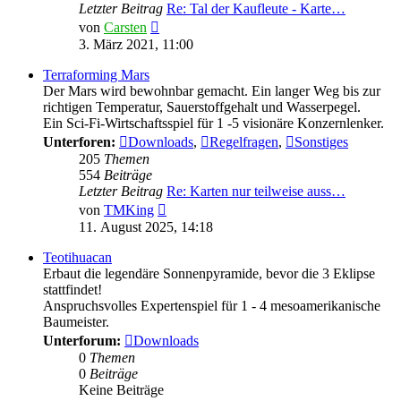
Letzter Beitrag
Re: Tal der Kaufleute - Karte…
Neuester
von
Carsten
Beitrag
3. März 2021, 11:00
Terraforming Mars
Der Mars wird bewohnbar gemacht. Ein langer Weg bis zur
richtigen Temperatur, Sauerstoffgehalt und Wasserpegel.
Ein Sci-Fi-Wirtschaftsspiel für 1 -5 visionäre Konzernlenker.
Unterforen:
Downloads
,
Regelfragen
,
Sonstiges
205
Themen
554
Beiträge
Letzter Beitrag
Re: Karten nur teilweise auss…
Neuester
von
TMKing
Beitrag
11. August 2025, 14:18
Teotihuacan
Erbaut die legendäre Sonnenpyramide, bevor die 3 Eklipse
stattfindet!
Anspruchsvolles Expertenspiel für 1 - 4 mesoamerikanische
Baumeister.
Unterforum:
Downloads
0
Themen
0
Beiträge
Keine Beiträge