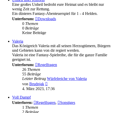
Eine großes Unheil bedroht eure Heimat und es bleibt nur
wenig Zeit zur Rettung.
Ein düsteres Fantasy-Abenteuerspiel für 1 - 4 Helden.
Unterforum:
Downloads
0
Themen
0
Beiträge
Keine Beiträge
Valeria
Das Königreich Valeria mit all seinen Herzogtümern, Bürgern
und Gebieten kann von dir regiert werden.
Valeria ist eine Fantasy-Spielreihe, die für die ganze Familie
geeignet ist.
Unterforum:
Regelfragen
26
Themen
55
Beiträge
Letzter Beitrag
Würfelreiche von Valeria
Neuester
von
Brudnjak
Beitrag
4. März 2023, 17:36
Voll Dampf
Unterforen:
Regelfragen
,
Sonstiges
1
Themen
2
Beiträge