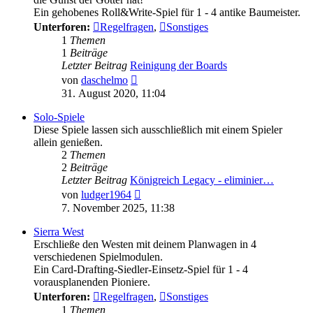
Ein gehobenes Roll&Write-Spiel für 1 - 4 antike Baumeister.
Unterforen:
Regelfragen
,
Sonstiges
1
Themen
1
Beiträge
Letzter Beitrag
Reinigung der Boards
Neuester
von
daschelmo
Beitrag
31. August 2020, 11:04
Solo-Spiele
Diese Spiele lassen sich ausschließlich mit einem Spieler
allein genießen.
2
Themen
2
Beiträge
Letzter Beitrag
Königreich Legacy - eliminier…
Neuester
von
ludger1964
Beitrag
7. November 2025, 11:38
Sierra West
Erschließe den Westen mit deinem Planwagen in 4
verschiedenen Spielmodulen.
Ein Card-Drafting-Siedler-Einsetz-Spiel für 1 - 4
vorausplanenden Pioniere.
Unterforen:
Regelfragen
,
Sonstiges
1
Themen