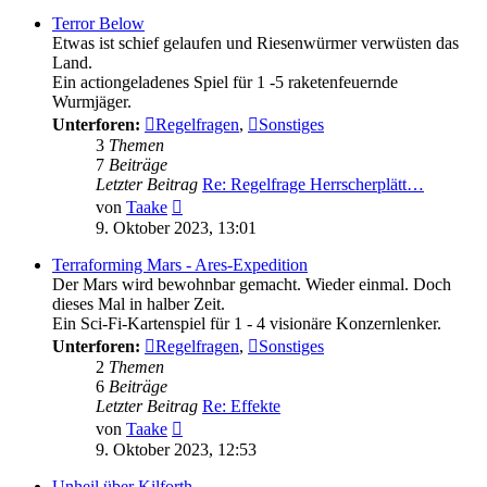
Terror Below
Etwas ist schief gelaufen und Riesenwürmer verwüsten das
Land.
Ein actiongeladenes Spiel für 1 -5 raketenfeuernde
Wurmjäger.
Unterforen:
Regelfragen
,
Sonstiges
3
Themen
7
Beiträge
Letzter Beitrag
Re: Regelfrage Herrscherplätt…
Neuester
von
Taake
Beitrag
9. Oktober 2023, 13:01
Terraforming Mars - Ares-Expedition
Der Mars wird bewohnbar gemacht. Wieder einmal. Doch
dieses Mal in halber Zeit.
Ein Sci-Fi-Kartenspiel für 1 - 4 visionäre Konzernlenker.
Unterforen:
Regelfragen
,
Sonstiges
2
Themen
6
Beiträge
Letzter Beitrag
Re: Effekte
Neuester
von
Taake
Beitrag
9. Oktober 2023, 12:53
Unheil über Kilforth