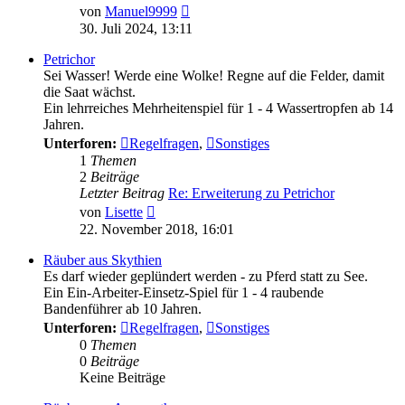
Neuester
von
Manuel9999
Beitrag
30. Juli 2024, 13:11
Petrichor
Sei Wasser! Werde eine Wolke! Regne auf die Felder, damit
die Saat wächst.
Ein lehrreiches Mehrheitenspiel für 1 - 4 Wassertropfen ab 14
Jahren.
Unterforen:
Regelfragen
,
Sonstiges
1
Themen
2
Beiträge
Letzter Beitrag
Re: Erweiterung zu Petrichor
Neuester
von
Lisette
Beitrag
22. November 2018, 16:01
Räuber aus Skythien
Es darf wieder geplündert werden - zu Pferd statt zu See.
Ein Ein-Arbeiter-Einsetz-Spiel für 1 - 4 raubende
Bandenführer ab 10 Jahren.
Unterforen:
Regelfragen
,
Sonstiges
0
Themen
0
Beiträge
Keine Beiträge