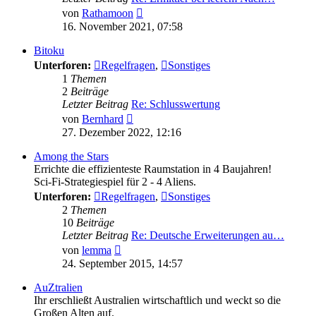
Neuester
von
Rathamoon
Beitrag
16. November 2021, 07:58
Bitoku
Unterforen:
Regelfragen
,
Sonstiges
1
Themen
2
Beiträge
Letzter Beitrag
Re: Schlusswertung
Neuester
von
Bernhard
Beitrag
27. Dezember 2022, 12:16
Among the Stars
Errichte die effizienteste Raumstation in 4 Baujahren!
Sci-Fi-Strategiespiel für 2 - 4 Aliens.
Unterforen:
Regelfragen
,
Sonstiges
2
Themen
10
Beiträge
Letzter Beitrag
Re: Deutsche Erweiterungen au…
Neuester
von
lemma
Beitrag
24. September 2015, 14:57
AuZtralien
Ihr erschließt Australien wirtschaftlich und weckt so die
Großen Alten auf.