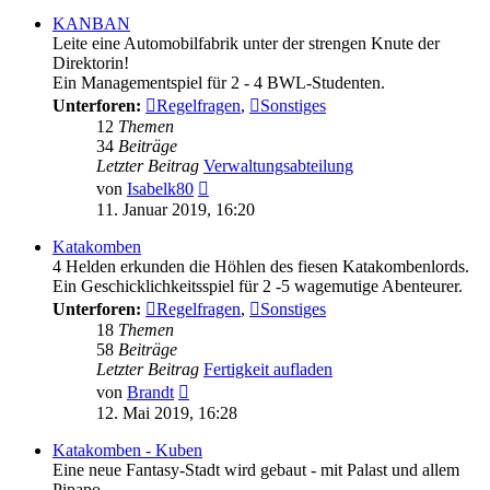
KANBAN
Leite eine Automobilfabrik unter der strengen Knute der
Direktorin!
Ein Managementspiel für 2 - 4 BWL-Studenten.
Unterforen:
Regelfragen
,
Sonstiges
12
Themen
34
Beiträge
Letzter Beitrag
Verwaltungsabteilung
Neuester
von
Isabelk80
Beitrag
11. Januar 2019, 16:20
Katakomben
4 Helden erkunden die Höhlen des fiesen Katakombenlords.
Ein Geschicklichkeitsspiel für 2 -5 wagemutige Abenteurer.
Unterforen:
Regelfragen
,
Sonstiges
18
Themen
58
Beiträge
Letzter Beitrag
Fertigkeit aufladen
Neuester
von
Brandt
Beitrag
12. Mai 2019, 16:28
Katakomben - Kuben
Eine neue Fantasy-Stadt wird gebaut - mit Palast und allem
Pipapo.