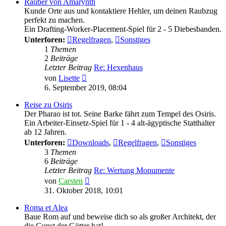
Räuber von Amarynth
Kunde Orte aus und kontaktiere Hehler, um deinen Raubzug
perfekt zu machen.
Ein Drafting-Worker-Placement-Spiel für 2 - 5 Diebesbanden.
Unterforen:
Regelfragen
,
Sonstiges
1
Themen
2
Beiträge
Letzter Beitrag
Re: Hexenhaus
Neuester
von
Lisette
Beitrag
6. September 2019, 08:04
Reise zu Osiris
Der Pharao ist tot. Seine Barke fährt zum Tempel des Osiris.
Ein Arbeiter-Einsetz-Spiel für 1 - 4 alt-ägyptische Statthalter
ab 12 Jahren.
Unterforen:
Downloads
,
Regelfragen
,
Sonstiges
3
Themen
6
Beiträge
Letzter Beitrag
Re: Wertung Monumente
Neuester
von
Carsten
Beitrag
31. Oktober 2018, 10:01
Roma et Alea
Baue Rom auf und beweise dich so als großer Architekt, der
die Gunst der Götter hat!