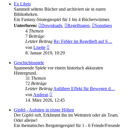
Ex Libris
Sammelt seltene Bücher und archiviert sie in euren
Bibliotheken.
Ein Fantasy-Strategiespiel für 1 bis 4 Bücherwürmer.
Unterforen:
Downloads
,
Regelfragen
,
Sonstiges
4
Themen
7
Beiträge
Letzter Beitrag
Re: Fehler im Regelheft auf S…
Neuester
von
Lisette
Beitrag
8. Januar 2019, 10:29
Geschichtsspiele
Spannende Spiele vor einem historisch akkuraten
Hintergrund.
31
Themen
72
Beiträge
Letzter Beitrag
Anführer Effekt für Bewegen d…
Neuester
von
Andreas
Beitrag
14. März 2026, 12:45
Gipfel - Aufstieg in eisige Höhen
Der Gipfel ruft. Erklimmt ihn im Wettstreit oder als Team.
Oder alleine!
Ein thematisches Bergsteigerspiel für 1 - 6 Feinde/Freunde