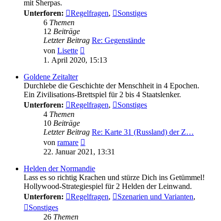
mit Sherpas.
Unterforen:
Regelfragen
,
Sonstiges
6
Themen
12
Beiträge
Letzter Beitrag
Re: Gegenstände
Neuester
von
Lisette
Beitrag
1. April 2020, 15:13
Goldene Zeitalter
Durchlebe die Geschichte der Menschheit in 4 Epochen.
Ein Zivilisations-Brettspiel für 2 bis 4 Staatslenker.
Unterforen:
Regelfragen
,
Sonstiges
4
Themen
10
Beiträge
Letzter Beitrag
Re: Karte 31 (Russland) der Z…
Neuester
von
ramare
Beitrag
22. Januar 2021, 13:31
Helden der Normandie
Lass es so richtig Krachen und stürze Dich ins Getümmel!
Hollywood-Strategiespiel für 2 Helden der Leinwand.
Unterforen:
Regelfragen
,
Szenarien und Varianten
,
Sonstiges
26
Themen