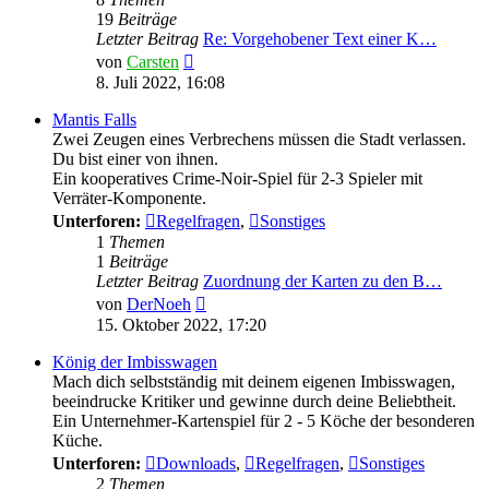
19
Beiträge
Letzter Beitrag
Re: Vorgehobener Text einer K…
Neuester
von
Carsten
Beitrag
8. Juli 2022, 16:08
Mantis Falls
Zwei Zeugen eines Verbrechens müssen die Stadt verlassen.
Du bist einer von ihnen.
Ein kooperatives Crime-Noir-Spiel für 2-3 Spieler mit
Verräter-Komponente.
Unterforen:
Regelfragen
,
Sonstiges
1
Themen
1
Beiträge
Letzter Beitrag
Zuordnung der Karten zu den B…
Neuester
von
DerNoeh
Beitrag
15. Oktober 2022, 17:20
König der Imbisswagen
Mach dich selbstständig mit deinem eigenen Imbisswagen,
beeindrucke Kritiker und gewinne durch deine Beliebtheit.
Ein Unternehmer-Kartenspiel für 2 - 5 Köche der besonderen
Küche.
Unterforen:
Downloads
,
Regelfragen
,
Sonstiges
2
Themen