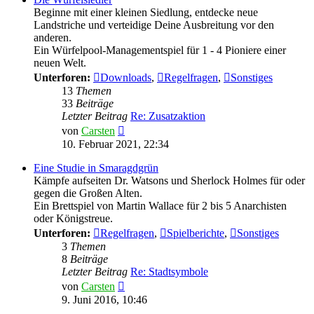
Beginne mit einer kleinen Siedlung, entdecke neue
Landstriche und verteidige Deine Ausbreitung vor den
anderen.
Ein Würfelpool-Managementspiel für 1 - 4 Pioniere einer
neuen Welt.
Unterforen:
Downloads
,
Regelfragen
,
Sonstiges
13
Themen
33
Beiträge
Letzter Beitrag
Re: Zusatzaktion
Neuester
von
Carsten
Beitrag
10. Februar 2021, 22:34
Eine Studie in Smaragdgrün
Kämpfe aufseiten Dr. Watsons und Sherlock Holmes für oder
gegen die Großen Alten.
Ein Brettspiel von Martin Wallace für 2 bis 5 Anarchisten
oder Königstreue.
Unterforen:
Regelfragen
,
Spielberichte
,
Sonstiges
3
Themen
8
Beiträge
Letzter Beitrag
Re: Stadtsymbole
Neuester
von
Carsten
Beitrag
9. Juni 2016, 10:46