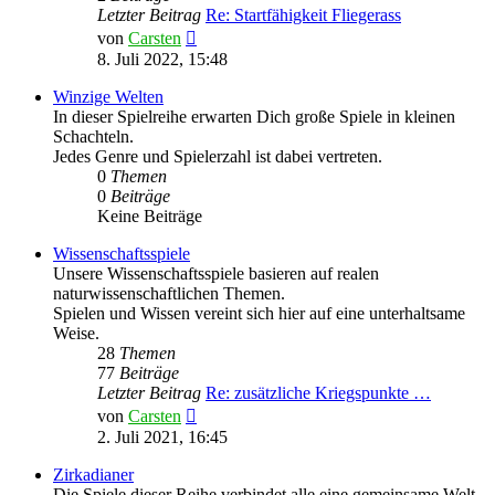
Letzter Beitrag
Re: Startfähigkeit Fliegerass
Neuester
von
Carsten
Beitrag
8. Juli 2022, 15:48
Winzige Welten
In dieser Spielreihe erwarten Dich große Spiele in kleinen
Schachteln.
Jedes Genre und Spielerzahl ist dabei vertreten.
0
Themen
0
Beiträge
Keine Beiträge
Wissenschaftsspiele
Unsere Wissenschaftsspiele basieren auf realen
naturwissenschaftlichen Themen.
Spielen und Wissen vereint sich hier auf eine unterhaltsame
Weise.
28
Themen
77
Beiträge
Letzter Beitrag
Re: zusätzliche Kriegspunkte …
Neuester
von
Carsten
Beitrag
2. Juli 2021, 16:45
Zirkadianer
Die Spiele dieser Reihe verbindet alle eine gemeinsame Welt.