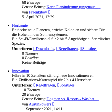
68
Beiträge
Letzter Beitrag
Karte Planänderung (ungenaue …
Neuester
von
Fraenkiboy
Beitrag
5. April 2021, 13:29
Horizonte
Entdecke neue Planeten, errichte Kolonien und sichere Dir
die Hoheit in den Sonnensystemen.
Ein Sci-Fi-Familienspiel für 2 bis 5 Angehörige außerirdischer
Spezies.
Unterforen:
Downloads
,
Regelfragen
,
Sonstiges
0
Themen
0
Beiträge
Keine Beiträge
Innovation
Führe in 10 Zeitaltern ständig neue Innovationen ein.
Ein Zivilisations-Kartenspiel für 2 bis 4 Herrscher.
Unterforen:
Regelfragen
,
Sonstiges
10
Themen
20
Beiträge
Letzter Beitrag
Dogmen vs. Resorts - Was hat …
Neuester
von
AustinPowers
Beitrag
1. September 2021, 14:11