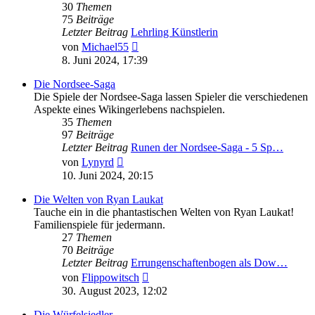
30
Themen
75
Beiträge
Letzter Beitrag
Lehrling Künstlerin
Neuester
von
Michael55
Beitrag
8. Juni 2024, 17:39
Die Nordsee-Saga
Die Spiele der Nordsee-Saga lassen Spieler die verschiedenen
Aspekte eines Wikingerlebens nachspielen.
35
Themen
97
Beiträge
Letzter Beitrag
Runen der Nordsee-Saga - 5 Sp…
Neuester
von
Lynyrd
Beitrag
10. Juni 2024, 20:15
Die Welten von Ryan Laukat
Tauche ein in die phantastischen Welten von Ryan Laukat!
Familienspiele für jedermann.
27
Themen
70
Beiträge
Letzter Beitrag
Errungenschaftenbogen als Dow…
Neuester
von
Flippowitsch
Beitrag
30. August 2023, 12:02
Die Würfelsiedler