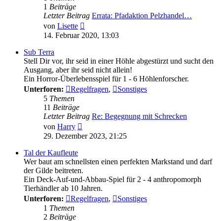
1
Beiträge
Letzter Beitrag
Errata: Pfadaktion Pelzhandel…
Neuester
von
Lisette
Beitrag
14. Februar 2020, 13:03
Sub Terra
Stell Dir vor, ihr seid in einer Höhle abgestürzt und sucht den
Ausgang, aber ihr seid nicht allein!
Ein Horror-Überlebensspiel für 1 - 6 Höhlenforscher.
Unterforen:
Regelfragen
,
Sonstiges
5
Themen
11
Beiträge
Letzter Beitrag
Re: Begegnung mit Schrecken
Neuester
von
Harry
Beitrag
29. Dezember 2023, 21:25
Tal der Kaufleute
Wer baut am schnellsten einen perfekten Markstand und darf
der Gilde beitreten.
Ein Deck-Auf-und-Abbau-Spiel für 2 - 4 anthropomorph
Tierhändler ab 10 Jahren.
Unterforen:
Regelfragen
,
Sonstiges
1
Themen
2
Beiträge