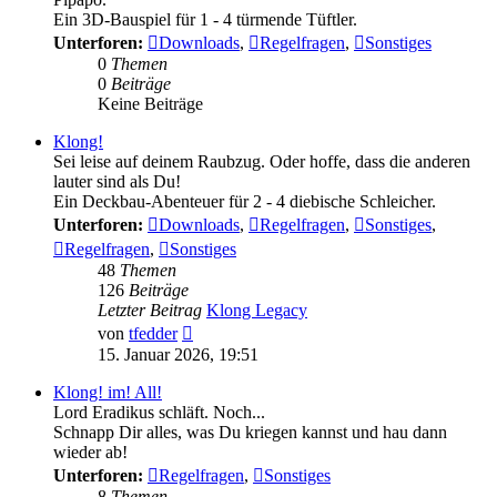
Ein 3D-Bauspiel für 1 - 4 türmende Tüftler.
Unterforen:
Downloads
,
Regelfragen
,
Sonstiges
0
Themen
0
Beiträge
Keine Beiträge
Klong!
Sei leise auf deinem Raubzug. Oder hoffe, dass die anderen
lauter sind als Du!
Ein Deckbau-Abenteuer für 2 - 4 diebische Schleicher.
Unterforen:
Downloads
,
Regelfragen
,
Sonstiges
,
Regelfragen
,
Sonstiges
48
Themen
126
Beiträge
Letzter Beitrag
Klong Legacy
Neuester
von
tfedder
Beitrag
15. Januar 2026, 19:51
Klong! im! All!
Lord Eradikus schläft. Noch...
Schnapp Dir alles, was Du kriegen kannst und hau dann
wieder ab!
Unterforen:
Regelfragen
,
Sonstiges
8
Themen