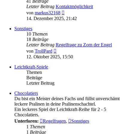
41
Beiträge
Letzter Beitrag
Kontaktmöglichkeit
Neuester
von
markus32168
Beitrag
14. Dezember 2025, 21:42
Sonstiges
10
Themen
18
Beiträge
Letzter Beitrag
Regelfrage zu Zorn der Engel
Neuester
von
TrollPard
Beitrag
12. Oktober 2025, 15:50
Leichtkraft-Spiele
Themen
Beiträge
Letzter Beitrag
Chocolatiers
Du bist ein Meister deines Fachs und füllst unverschämt
leckere Pralinen in deine Pralinenschachtel.
Ein leckeres Spiel der Leichtkraft-Reihe für 2 - 5
Chocolatiers.
Unterforen:
Regelfragen
,
Sonstiges
1
Themen
1
Beiträge