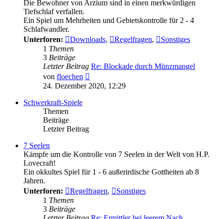
Die Bewohner von Arzium sind in einen merkwürdigen
Tiefschlaf verfallen.
Ein Spiel um Mehrheiten und Gebietskontrolle für 2 - 4
Schlafwandler.
Unterforen:
Downloads
,
Regelfragen
,
Sonstiges
1
Themen
3
Beiträge
Letzter Beitrag
Re: Blockade durch Münzmangel
Neuester
von
floechen
Beitrag
24. Dezember 2020, 12:29
Schwerkraft-Spiele
Themen
Beiträge
Letzter Beitrag
7 Seelen
Kämpfe um die Kontrolle von 7 Seelen in der Welt von H.P.
Lovecraft!
Ein okkultes Spiel für 1 - 6 außerirdische Gottheiten ab 8
Jahren.
Unterforen:
Regelfragen
,
Sonstiges
1
Themen
3
Beiträge
Letzter Beitrag
Re: Ermittler bei leerem Nach…