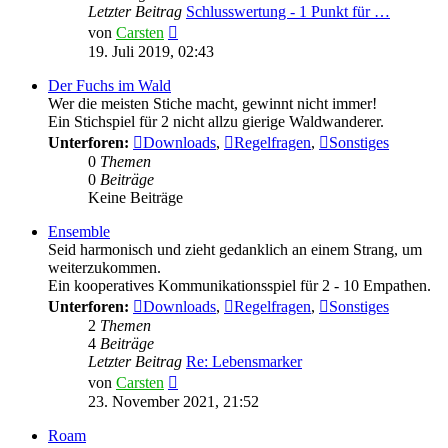
Letzter Beitrag
Schlusswertung - 1 Punkt für …
Neuester
von
Carsten
Beitrag
19. Juli 2019, 02:43
Der Fuchs im Wald
Wer die meisten Stiche macht, gewinnt nicht immer!
Ein Stichspiel für 2 nicht allzu gierige Waldwanderer.
Unterforen:
Downloads
,
Regelfragen
,
Sonstiges
0
Themen
0
Beiträge
Keine Beiträge
Ensemble
Seid harmonisch und zieht gedanklich an einem Strang, um
weiterzukommen.
Ein kooperatives Kommunikationsspiel für 2 - 10 Empathen.
Unterforen:
Downloads
,
Regelfragen
,
Sonstiges
2
Themen
4
Beiträge
Letzter Beitrag
Re: Lebensmarker
Neuester
von
Carsten
Beitrag
23. November 2021, 21:52
Roam