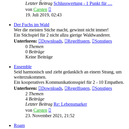
Letzter Beitrag
Schlusswertung - 1 Punkt für …
Neuester
von
Carsten
Beitrag
19. Juli 2019, 02:43
Der Fuchs im Wald
Wer die meisten Stiche macht, gewinnt nicht immer!
Ein Stichspiel für 2 nicht allzu gierige Waldwanderer.
Unterforen:
Downloads
,
Regelfragen
,
Sonstiges
0
Themen
0
Beiträge
Keine Beiträge
Ensemble
Seid harmonisch und zieht gedanklich an einem Strang, um
weiterzukommen.
Ein kooperatives Kommunikationsspiel für 2 - 10 Empathen.
Unterforen:
Downloads
,
Regelfragen
,
Sonstiges
2
Themen
4
Beiträge
Letzter Beitrag
Re: Lebensmarker
Neuester
von
Carsten
Beitrag
23. November 2021, 21:52
Roam