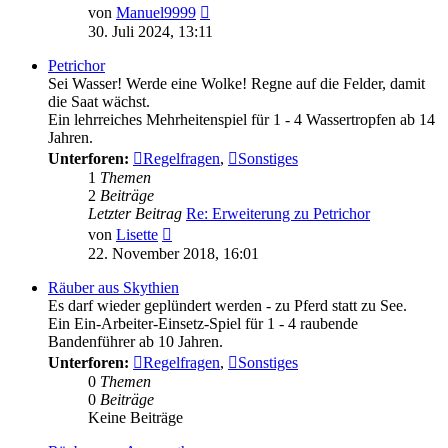
Neuester
von
Manuel9999
Beitrag
30. Juli 2024, 13:11
Petrichor
Sei Wasser! Werde eine Wolke! Regne auf die Felder, damit
die Saat wächst.
Ein lehrreiches Mehrheitenspiel für 1 - 4 Wassertropfen ab 14
Jahren.
Unterforen:
Regelfragen
,
Sonstiges
1
Themen
2
Beiträge
Letzter Beitrag
Re: Erweiterung zu Petrichor
Neuester
von
Lisette
Beitrag
22. November 2018, 16:01
Räuber aus Skythien
Es darf wieder geplündert werden - zu Pferd statt zu See.
Ein Ein-Arbeiter-Einsetz-Spiel für 1 - 4 raubende
Bandenführer ab 10 Jahren.
Unterforen:
Regelfragen
,
Sonstiges
0
Themen
0
Beiträge
Keine Beiträge