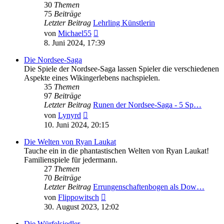
30
Themen
75
Beiträge
Letzter Beitrag
Lehrling Künstlerin
Neuester
von
Michael55
Beitrag
8. Juni 2024, 17:39
Die Nordsee-Saga
Die Spiele der Nordsee-Saga lassen Spieler die verschiedenen
Aspekte eines Wikingerlebens nachspielen.
35
Themen
97
Beiträge
Letzter Beitrag
Runen der Nordsee-Saga - 5 Sp…
Neuester
von
Lynyrd
Beitrag
10. Juni 2024, 20:15
Die Welten von Ryan Laukat
Tauche ein in die phantastischen Welten von Ryan Laukat!
Familienspiele für jedermann.
27
Themen
70
Beiträge
Letzter Beitrag
Errungenschaftenbogen als Dow…
Neuester
von
Flippowitsch
Beitrag
30. August 2023, 12:02
Die Würfelsiedler