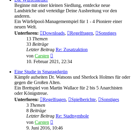
Beginne mit einer kleinen Siedlung, entdecke neue
Landstriche und verteidige Deine Ausbreitung vor den
anderen.
Ein Würfelpool-Managementspiel für 1 - 4 Pioniere einer
neuen Welt.
Unterforen:
Downloads
,
Regelfragen
,
Sonstiges
13
Themen
33
Beiträge
Letzter Beitrag
Re: Zusatzaktion
Neuester
von
Carsten
Beitrag
10. Februar 2021, 22:34
Eine Studie in Smaragdgrün
Kämpfe aufseiten Dr. Watsons und Sherlock Holmes für oder
gegen die Großen Alten.
Ein Brettspiel von Martin Wallace für 2 bis 5 Anarchisten
oder Königstreue.
Unterforen:
Regelfragen
,
Spielberichte
,
Sonstiges
3
Themen
8
Beiträge
Letzter Beitrag
Re: Stadtsymbole
Neuester
von
Carsten
Beitrag
9. Juni 2016, 10:46