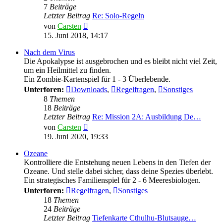
7
Beiträge
Letzter Beitrag
Re: Solo-Regeln
Neuester
von
Carsten
Beitrag
15. Juni 2018, 14:17
Nach dem Virus
Die Apokalypse ist ausgebrochen und es bleibt nicht viel Zeit,
um ein Heilmittel zu finden.
Ein Zombie-Kartenspiel für 1 - 3 Überlebende.
Unterforen:
Downloads
,
Regelfragen
,
Sonstiges
8
Themen
18
Beiträge
Letzter Beitrag
Re: Mission 2A: Ausbildung De…
Neuester
von
Carsten
Beitrag
19. Juni 2020, 19:33
Ozeane
Kontrolliere die Entstehung neuen Lebens in den Tiefen der
Ozeane. Und stelle dabei sicher, dass deine Spezies überlebt.
Ein strategisches Familienspiel für 2 - 6 Meeresbiologen.
Unterforen:
Regelfragen
,
Sonstiges
18
Themen
24
Beiträge
Letzter Beitrag
Tiefenkarte Cthulhu-Blutsauge…