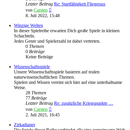
Letzter Beitrag
Re: Startfähigkeit Fliegerass
Neuester
von
Carsten
Beitrag
8. Juli 2022, 15:48
Winzige Welten
In dieser Spielreihe erwarten Dich große Spiele in kleinen
Schachteln.
Jedes Genre und Spielerzahl ist dabei vertreten.
0
Themen
0
Beiträge
Keine Beiträge
Wissenschaftsspiele
Unsere Wissenschaftsspiele basieren auf realen
naturwissenschaftlichen Themen.
Spielen und Wissen vereint sich hier auf eine unterhaltsame
Weise.
28
Themen
77
Beiträge
Letzter Beitrag
Re: zusätzliche Kriegspunkte …
Neuester
von
Carsten
Beitrag
2. Juli 2021, 16:45
Zirkadianer
Die Spiele dieser Reihe verbindet alle eine gemeinsame Welt.