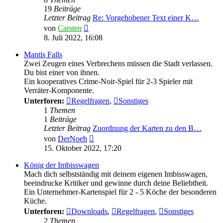
19
Beiträge
Letzter Beitrag
Re: Vorgehobener Text einer K…
Neuester
von
Carsten
Beitrag
8. Juli 2022, 16:08
Mantis Falls
Zwei Zeugen eines Verbrechens müssen die Stadt verlassen.
Du bist einer von ihnen.
Ein kooperatives Crime-Noir-Spiel für 2-3 Spieler mit
Verräter-Komponente.
Unterforen:
Regelfragen
,
Sonstiges
1
Themen
1
Beiträge
Letzter Beitrag
Zuordnung der Karten zu den B…
Neuester
von
DerNoeh
Beitrag
15. Oktober 2022, 17:20
König der Imbisswagen
Mach dich selbstständig mit deinem eigenen Imbisswagen,
beeindrucke Kritiker und gewinne durch deine Beliebtheit.
Ein Unternehmer-Kartenspiel für 2 - 5 Köche der besonderen
Küche.
Unterforen:
Downloads
,
Regelfragen
,
Sonstiges
2
Themen