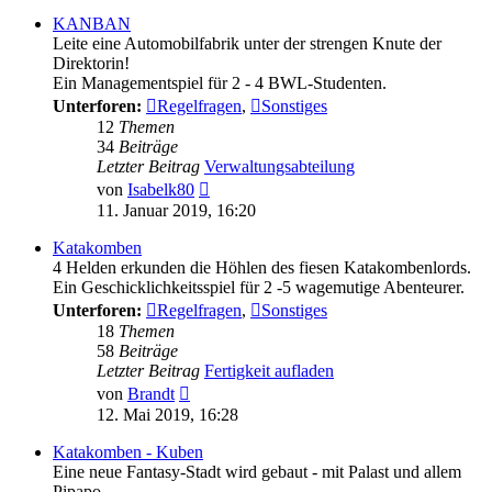
KANBAN
Leite eine Automobilfabrik unter der strengen Knute der
Direktorin!
Ein Managementspiel für 2 - 4 BWL-Studenten.
Unterforen:
Regelfragen
,
Sonstiges
12
Themen
34
Beiträge
Letzter Beitrag
Verwaltungsabteilung
Neuester
von
Isabelk80
Beitrag
11. Januar 2019, 16:20
Katakomben
4 Helden erkunden die Höhlen des fiesen Katakombenlords.
Ein Geschicklichkeitsspiel für 2 -5 wagemutige Abenteurer.
Unterforen:
Regelfragen
,
Sonstiges
18
Themen
58
Beiträge
Letzter Beitrag
Fertigkeit aufladen
Neuester
von
Brandt
Beitrag
12. Mai 2019, 16:28
Katakomben - Kuben
Eine neue Fantasy-Stadt wird gebaut - mit Palast und allem
Pipapo.