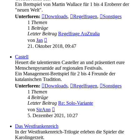
Ein Brettspiel von Martin Wallace für 1 bis 4 Eroberer der
"neuen Welt".
Unterforen:
Downloads
,
Regelfragen
,
Sonstiges
1
Themen
1
Beiträge
Letzter Beitrag
Regelfrage AuZtralia
Neuester
von
Jan
Beitrag
21. Oktober 2018, 09:47
Castell
Heuert die talentiersten Casteller an und präsentiert eure
Menschenpyramide auf regionalen Festivals.
Ein Management-Brettspiel für 2 bis 4 Freunde der
katalanischen Tradition.
Unterforen:
Downloads
,
Regelfragen
,
Sonstiges
1
Themen
4
Beiträge
Letzter Beitrag
Re: Solo-Variante
Neuester
von
SirAnn
Beitrag
5. Dezember 2021, 10:27
Das Westfrankenreich
In der Westfrankenreich-Trilogie erleben die Spieler die
Karolingerzeit.