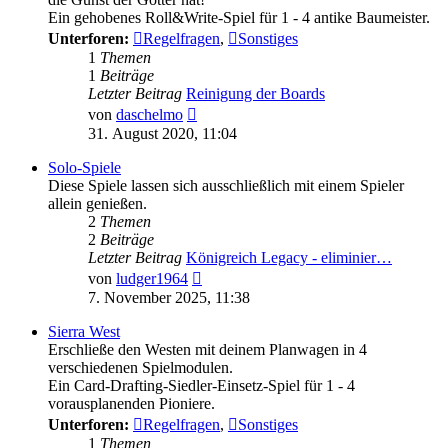
Ein gehobenes Roll&Write-Spiel für 1 - 4 antike Baumeister.
Unterforen:
Regelfragen
,
Sonstiges
1
Themen
1
Beiträge
Letzter Beitrag
Reinigung der Boards
Neuester
von
daschelmo
Beitrag
31. August 2020, 11:04
Solo-Spiele
Diese Spiele lassen sich ausschließlich mit einem Spieler
allein genießen.
2
Themen
2
Beiträge
Letzter Beitrag
Königreich Legacy - eliminier…
Neuester
von
ludger1964
Beitrag
7. November 2025, 11:38
Sierra West
Erschließe den Westen mit deinem Planwagen in 4
verschiedenen Spielmodulen.
Ein Card-Drafting-Siedler-Einsetz-Spiel für 1 - 4
vorausplanenden Pioniere.
Unterforen:
Regelfragen
,
Sonstiges
1
Themen