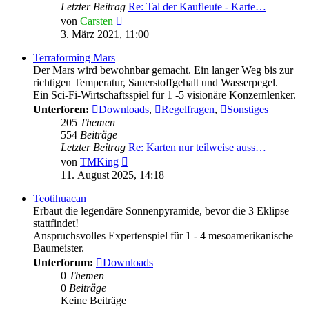
Letzter Beitrag
Re: Tal der Kaufleute - Karte…
Neuester
von
Carsten
Beitrag
3. März 2021, 11:00
Terraforming Mars
Der Mars wird bewohnbar gemacht. Ein langer Weg bis zur
richtigen Temperatur, Sauerstoffgehalt und Wasserpegel.
Ein Sci-Fi-Wirtschaftsspiel für 1 -5 visionäre Konzernlenker.
Unterforen:
Downloads
,
Regelfragen
,
Sonstiges
205
Themen
554
Beiträge
Letzter Beitrag
Re: Karten nur teilweise auss…
Neuester
von
TMKing
Beitrag
11. August 2025, 14:18
Teotihuacan
Erbaut die legendäre Sonnenpyramide, bevor die 3 Eklipse
stattfindet!
Anspruchsvolles Expertenspiel für 1 - 4 mesoamerikanische
Baumeister.
Unterforum:
Downloads
0
Themen
0
Beiträge
Keine Beiträge