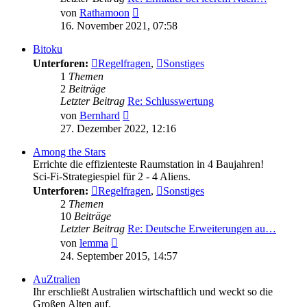
Neuester
von
Rathamoon
Beitrag
16. November 2021, 07:58
Bitoku
Unterforen:
Regelfragen
,
Sonstiges
1
Themen
2
Beiträge
Letzter Beitrag
Re: Schlusswertung
Neuester
von
Bernhard
Beitrag
27. Dezember 2022, 12:16
Among the Stars
Errichte die effizienteste Raumstation in 4 Baujahren!
Sci-Fi-Strategiespiel für 2 - 4 Aliens.
Unterforen:
Regelfragen
,
Sonstiges
2
Themen
10
Beiträge
Letzter Beitrag
Re: Deutsche Erweiterungen au…
Neuester
von
lemma
Beitrag
24. September 2015, 14:57
AuZtralien
Ihr erschließt Australien wirtschaftlich und weckt so die
Großen Alten auf.