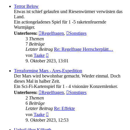
Terror Below
Etwas ist schief gelaufen und Riesenwürmer verwüsten das
Land.
Ein actiongeladenes Spiel für 1 -5 raketenfeuernde
Wurmjäger.
Unterforen:
Regelfragen
,
Sonstiges
3
Themen
7
Beiträge
Letzter Beitrag
Re: Regelfrage Herrscherplätt…
Neuester
von
Taake
Beitrag
9. Oktober 2023, 13:01
Terraforming Mars - Ares-Expedition
Der Mars wird bewohnbar gemacht. Wieder einmal. Doch
dieses Mal in halber Zeit.
Ein Sci-Fi-Kartenspiel für 1 - 4 visionäre Konzernlenker.
Unterforen:
Regelfragen
,
Sonstiges
2
Themen
6
Beiträge
Letzter Beitrag
Re: Effekte
Neuester
von
Taake
Beitrag
9. Oktober 2023, 12:53
Unheil über Kilforth