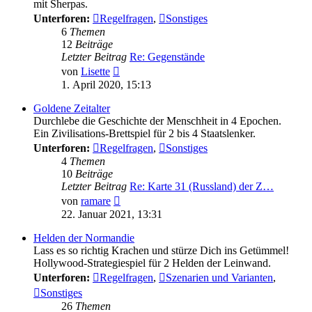
mit Sherpas.
Unterforen:
Regelfragen
,
Sonstiges
6
Themen
12
Beiträge
Letzter Beitrag
Re: Gegenstände
Neuester
von
Lisette
Beitrag
1. April 2020, 15:13
Goldene Zeitalter
Durchlebe die Geschichte der Menschheit in 4 Epochen.
Ein Zivilisations-Brettspiel für 2 bis 4 Staatslenker.
Unterforen:
Regelfragen
,
Sonstiges
4
Themen
10
Beiträge
Letzter Beitrag
Re: Karte 31 (Russland) der Z…
Neuester
von
ramare
Beitrag
22. Januar 2021, 13:31
Helden der Normandie
Lass es so richtig Krachen und stürze Dich ins Getümmel!
Hollywood-Strategiespiel für 2 Helden der Leinwand.
Unterforen:
Regelfragen
,
Szenarien und Varianten
,
Sonstiges
26
Themen