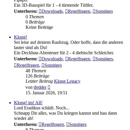
Ein 3D-Bauspiel für 1 - 4 türmende Tüftler.
Unterforen:
Downloads
,
Regelfragen
,
Sonstiges
0
Themen
0
Beiträge
Keine Beiträge
Klong!
Sei leise auf deinem Raubzug. Oder hoffe, dass die anderen
lauter sind als Du!
Ein Deckbau-Abenteuer für 2 - 4 diebische Schleicher.
Unterforen:
Downloads
,
Regelfragen
,
Sonstiges
,
Regelfragen
,
Sonstiges
48
Themen
126
Beiträge
Letzter Beitrag
Klong Legacy
Neuester
von
tfedder
Beitrag
15. Januar 2026, 19:51
Klong! im! All!
Lord Eradikus schläft. Noch...
Schnapp Dir alles, was Du kriegen kannst und hau dann
wieder ab!
Unterforen:
Regelfragen
,
Sonstiges
8
Themen