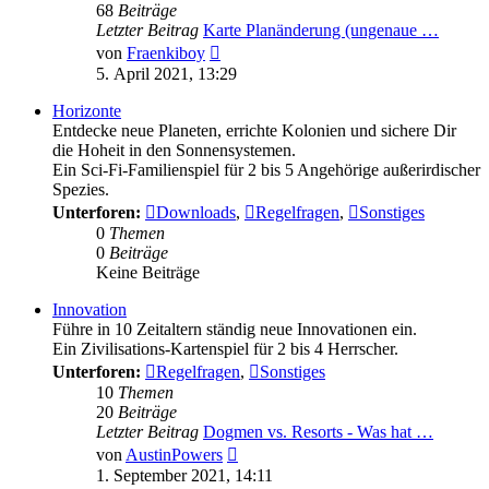
68
Beiträge
Letzter Beitrag
Karte Planänderung (ungenaue …
Neuester
von
Fraenkiboy
Beitrag
5. April 2021, 13:29
Horizonte
Entdecke neue Planeten, errichte Kolonien und sichere Dir
die Hoheit in den Sonnensystemen.
Ein Sci-Fi-Familienspiel für 2 bis 5 Angehörige außerirdischer
Spezies.
Unterforen:
Downloads
,
Regelfragen
,
Sonstiges
0
Themen
0
Beiträge
Keine Beiträge
Innovation
Führe in 10 Zeitaltern ständig neue Innovationen ein.
Ein Zivilisations-Kartenspiel für 2 bis 4 Herrscher.
Unterforen:
Regelfragen
,
Sonstiges
10
Themen
20
Beiträge
Letzter Beitrag
Dogmen vs. Resorts - Was hat …
Neuester
von
AustinPowers
Beitrag
1. September 2021, 14:11