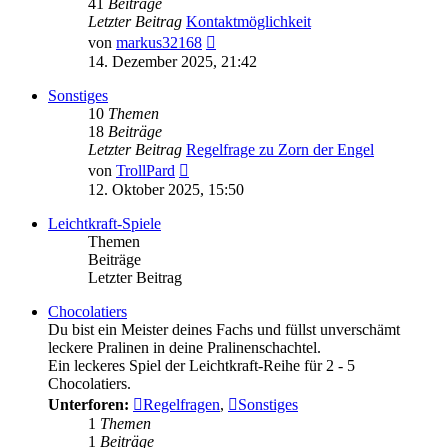
41
Beiträge
Letzter Beitrag
Kontaktmöglichkeit
Neuester
von
markus32168
Beitrag
14. Dezember 2025, 21:42
Sonstiges
10
Themen
18
Beiträge
Letzter Beitrag
Regelfrage zu Zorn der Engel
Neuester
von
TrollPard
Beitrag
12. Oktober 2025, 15:50
Leichtkraft-Spiele
Themen
Beiträge
Letzter Beitrag
Chocolatiers
Du bist ein Meister deines Fachs und füllst unverschämt
leckere Pralinen in deine Pralinenschachtel.
Ein leckeres Spiel der Leichtkraft-Reihe für 2 - 5
Chocolatiers.
Unterforen:
Regelfragen
,
Sonstiges
1
Themen
1
Beiträge