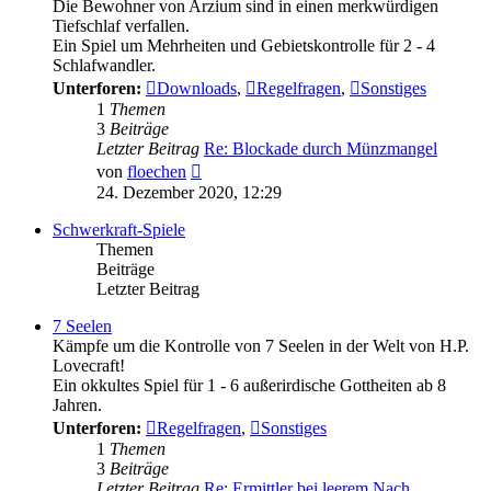
Die Bewohner von Arzium sind in einen merkwürdigen
Tiefschlaf verfallen.
Ein Spiel um Mehrheiten und Gebietskontrolle für 2 - 4
Schlafwandler.
Unterforen:
Downloads
,
Regelfragen
,
Sonstiges
1
Themen
3
Beiträge
Letzter Beitrag
Re: Blockade durch Münzmangel
Neuester
von
floechen
Beitrag
24. Dezember 2020, 12:29
Schwerkraft-Spiele
Themen
Beiträge
Letzter Beitrag
7 Seelen
Kämpfe um die Kontrolle von 7 Seelen in der Welt von H.P.
Lovecraft!
Ein okkultes Spiel für 1 - 6 außerirdische Gottheiten ab 8
Jahren.
Unterforen:
Regelfragen
,
Sonstiges
1
Themen
3
Beiträge
Letzter Beitrag
Re: Ermittler bei leerem Nach…