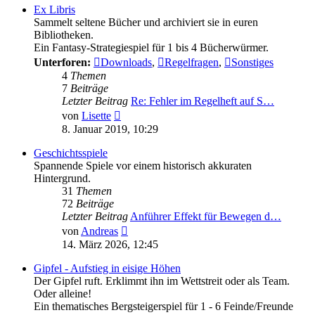
Ex Libris
Sammelt seltene Bücher und archiviert sie in euren
Bibliotheken.
Ein Fantasy-Strategiespiel für 1 bis 4 Bücherwürmer.
Unterforen:
Downloads
,
Regelfragen
,
Sonstiges
4
Themen
7
Beiträge
Letzter Beitrag
Re: Fehler im Regelheft auf S…
Neuester
von
Lisette
Beitrag
8. Januar 2019, 10:29
Geschichtsspiele
Spannende Spiele vor einem historisch akkuraten
Hintergrund.
31
Themen
72
Beiträge
Letzter Beitrag
Anführer Effekt für Bewegen d…
Neuester
von
Andreas
Beitrag
14. März 2026, 12:45
Gipfel - Aufstieg in eisige Höhen
Der Gipfel ruft. Erklimmt ihn im Wettstreit oder als Team.
Oder alleine!
Ein thematisches Bergsteigerspiel für 1 - 6 Feinde/Freunde