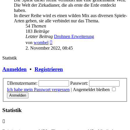
Die Welt der Zirkadianer, die als erste die Erde entdeckt
haben.
In dieser Reihe wird es einen wilden Mix aus diversen Spiele-
Arten geben, sie alle verbindet nur das Thema.
54
Themen
183
Beiträge
Letzter Beitrag
Drohnen Erweiterung
Neuester
von
wombel
Beitrag
2. November 2022, 08:45
Statistik
Anmelden
•
Registrieren
Benutzername:
Passwort:
Ich habe mein Passwort vergessen
|
Angemeldet bleiben
Statistik