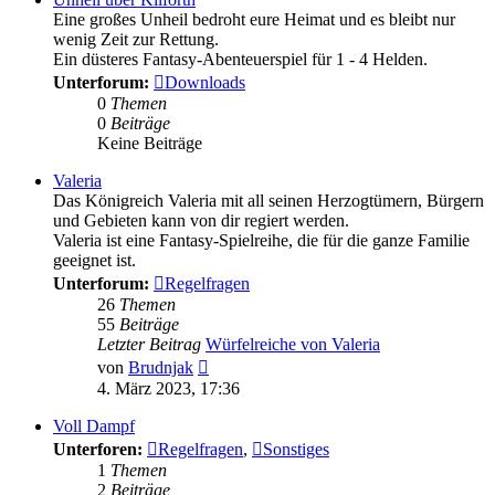
Eine großes Unheil bedroht eure Heimat und es bleibt nur
wenig Zeit zur Rettung.
Ein düsteres Fantasy-Abenteuerspiel für 1 - 4 Helden.
Unterforum:
Downloads
0
Themen
0
Beiträge
Keine Beiträge
Valeria
Das Königreich Valeria mit all seinen Herzogtümern, Bürgern
und Gebieten kann von dir regiert werden.
Valeria ist eine Fantasy-Spielreihe, die für die ganze Familie
geeignet ist.
Unterforum:
Regelfragen
26
Themen
55
Beiträge
Letzter Beitrag
Würfelreiche von Valeria
Neuester
von
Brudnjak
Beitrag
4. März 2023, 17:36
Voll Dampf
Unterforen:
Regelfragen
,
Sonstiges
1
Themen
2
Beiträge