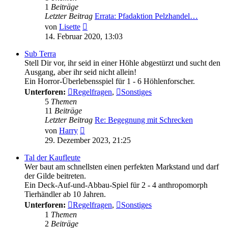
1
Beiträge
Letzter Beitrag
Errata: Pfadaktion Pelzhandel…
Neuester
von
Lisette
Beitrag
14. Februar 2020, 13:03
Sub Terra
Stell Dir vor, ihr seid in einer Höhle abgestürzt und sucht den
Ausgang, aber ihr seid nicht allein!
Ein Horror-Überlebensspiel für 1 - 6 Höhlenforscher.
Unterforen:
Regelfragen
,
Sonstiges
5
Themen
11
Beiträge
Letzter Beitrag
Re: Begegnung mit Schrecken
Neuester
von
Harry
Beitrag
29. Dezember 2023, 21:25
Tal der Kaufleute
Wer baut am schnellsten einen perfekten Markstand und darf
der Gilde beitreten.
Ein Deck-Auf-und-Abbau-Spiel für 2 - 4 anthropomorph
Tierhändler ab 10 Jahren.
Unterforen:
Regelfragen
,
Sonstiges
1
Themen
2
Beiträge