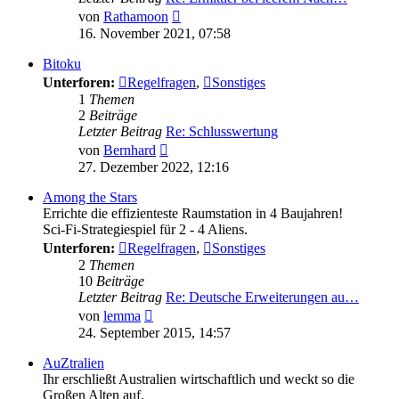
Neuester
von
Rathamoon
Beitrag
16. November 2021, 07:58
Bitoku
Unterforen:
Regelfragen
,
Sonstiges
1
Themen
2
Beiträge
Letzter Beitrag
Re: Schlusswertung
Neuester
von
Bernhard
Beitrag
27. Dezember 2022, 12:16
Among the Stars
Errichte die effizienteste Raumstation in 4 Baujahren!
Sci-Fi-Strategiespiel für 2 - 4 Aliens.
Unterforen:
Regelfragen
,
Sonstiges
2
Themen
10
Beiträge
Letzter Beitrag
Re: Deutsche Erweiterungen au…
Neuester
von
lemma
Beitrag
24. September 2015, 14:57
AuZtralien
Ihr erschließt Australien wirtschaftlich und weckt so die
Großen Alten auf.