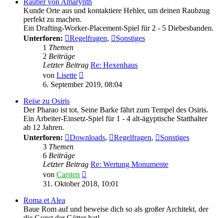
Räuber von Amarynth
Kunde Orte aus und kontaktiere Hehler, um deinen Raubzug
perfekt zu machen.
Ein Drafting-Worker-Placement-Spiel für 2 - 5 Diebesbanden.
Unterforen:
Regelfragen
,
Sonstiges
1
Themen
2
Beiträge
Letzter Beitrag
Re: Hexenhaus
Neuester
von
Lisette
Beitrag
6. September 2019, 08:04
Reise zu Osiris
Der Pharao ist tot. Seine Barke fährt zum Tempel des Osiris.
Ein Arbeiter-Einsetz-Spiel für 1 - 4 alt-ägyptische Statthalter
ab 12 Jahren.
Unterforen:
Downloads
,
Regelfragen
,
Sonstiges
3
Themen
6
Beiträge
Letzter Beitrag
Re: Wertung Monumente
Neuester
von
Carsten
Beitrag
31. Oktober 2018, 10:01
Roma et Alea
Baue Rom auf und beweise dich so als großer Architekt, der
die Gunst der Götter hat!