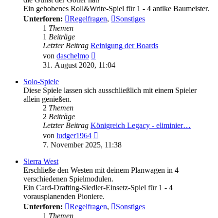
Ein gehobenes Roll&Write-Spiel für 1 - 4 antike Baumeister.
Unterforen:
Regelfragen
,
Sonstiges
1
Themen
1
Beiträge
Letzter Beitrag
Reinigung der Boards
Neuester
von
daschelmo
Beitrag
31. August 2020, 11:04
Solo-Spiele
Diese Spiele lassen sich ausschließlich mit einem Spieler
allein genießen.
2
Themen
2
Beiträge
Letzter Beitrag
Königreich Legacy - eliminier…
Neuester
von
ludger1964
Beitrag
7. November 2025, 11:38
Sierra West
Erschließe den Westen mit deinem Planwagen in 4
verschiedenen Spielmodulen.
Ein Card-Drafting-Siedler-Einsetz-Spiel für 1 - 4
vorausplanenden Pioniere.
Unterforen:
Regelfragen
,
Sonstiges
1
Themen