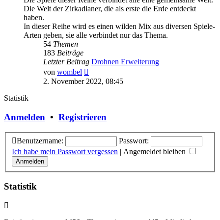
Die Welt der Zirkadianer, die als erste die Erde entdeckt
haben.
In dieser Reihe wird es einen wilden Mix aus diversen Spiele-
Arten geben, sie alle verbindet nur das Thema.
54
Themen
183
Beiträge
Letzter Beitrag
Drohnen Erweiterung
Neuester
von
wombel
Beitrag
2. November 2022, 08:45
Statistik
Anmelden
•
Registrieren
Benutzername:
Passwort:
Ich habe mein Passwort vergessen
|
Angemeldet bleiben
Statistik