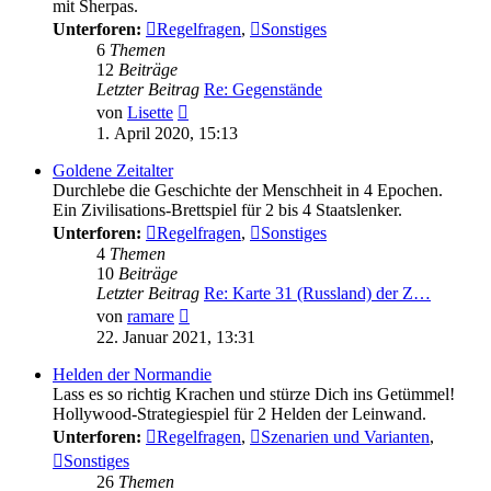
mit Sherpas.
Unterforen:
Regelfragen
,
Sonstiges
6
Themen
12
Beiträge
Letzter Beitrag
Re: Gegenstände
Neuester
von
Lisette
Beitrag
1. April 2020, 15:13
Goldene Zeitalter
Durchlebe die Geschichte der Menschheit in 4 Epochen.
Ein Zivilisations-Brettspiel für 2 bis 4 Staatslenker.
Unterforen:
Regelfragen
,
Sonstiges
4
Themen
10
Beiträge
Letzter Beitrag
Re: Karte 31 (Russland) der Z…
Neuester
von
ramare
Beitrag
22. Januar 2021, 13:31
Helden der Normandie
Lass es so richtig Krachen und stürze Dich ins Getümmel!
Hollywood-Strategiespiel für 2 Helden der Leinwand.
Unterforen:
Regelfragen
,
Szenarien und Varianten
,
Sonstiges
26
Themen