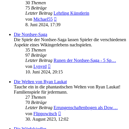
30
Themen
75
Beiträge
Letzter Beitrag
Lehrling Künstlerin
Neuester
von
Michael55
Beitrag
8. Juni 2024, 17:39
Die Nordsee-Saga
Die Spiele der Nordsee-Saga lassen Spieler die verschiedenen
Aspekte eines Wikingerlebens nachspielen.
35
Themen
97
Beiträge
Letzter Beitrag
Runen der Nordsee-Saga - 5 Sp…
Neuester
von
Lynyrd
Beitrag
10. Juni 2024, 20:15
Die Welten von Ryan Laukat
Tauche ein in die phantastischen Welten von Ryan Laukat!
Familienspiele für jedermann.
27
Themen
70
Beiträge
Letzter Beitrag
Errungenschaftenbogen als Dow…
Neuester
von
Flippowitsch
Beitrag
30. August 2023, 12:02
Die Würfelsiedler