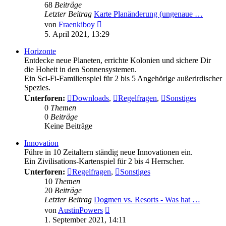
68
Beiträge
Letzter Beitrag
Karte Planänderung (ungenaue …
Neuester
von
Fraenkiboy
Beitrag
5. April 2021, 13:29
Horizonte
Entdecke neue Planeten, errichte Kolonien und sichere Dir
die Hoheit in den Sonnensystemen.
Ein Sci-Fi-Familienspiel für 2 bis 5 Angehörige außerirdischer
Spezies.
Unterforen:
Downloads
,
Regelfragen
,
Sonstiges
0
Themen
0
Beiträge
Keine Beiträge
Innovation
Führe in 10 Zeitaltern ständig neue Innovationen ein.
Ein Zivilisations-Kartenspiel für 2 bis 4 Herrscher.
Unterforen:
Regelfragen
,
Sonstiges
10
Themen
20
Beiträge
Letzter Beitrag
Dogmen vs. Resorts - Was hat …
Neuester
von
AustinPowers
Beitrag
1. September 2021, 14:11