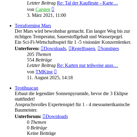
Letzter Beitrag
Re: Tal der Kaufleute - Karte…
Neuester
von
Carsten
Beitrag
3. März 2021, 11:00
Terraforming Mars
Der Mars wird bewohnbar gemacht. Ein langer Weg bis zur
richtigen Temperatur, Sauerstoffgehalt und Wasserpegel.
Ein Sci-Fi-Wirtschaftsspiel für 1 -5 visionäre Konzernlenker.
Unterforen:
Downloads
,
Regelfragen
,
Sonstiges
205
Themen
554
Beiträge
Letzter Beitrag
Re: Karten nur teilweise auss…
Neuester
von
TMKing
Beitrag
11. August 2025, 14:18
Teotihuacan
Erbaut die legendäre Sonnenpyramide, bevor die 3 Eklipse
stattfindet!
Anspruchsvolles Expertenspiel für 1 - 4 mesoamerikanische
Baumeister.
Unterforum:
Downloads
0
Themen
0
Beiträge
Keine Beiträge