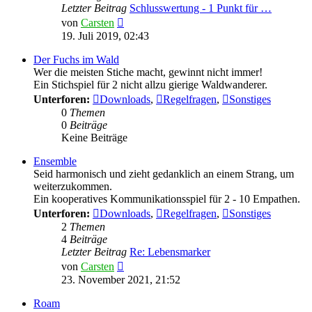
Letzter Beitrag
Schlusswertung - 1 Punkt für …
Neuester
von
Carsten
Beitrag
19. Juli 2019, 02:43
Der Fuchs im Wald
Wer die meisten Stiche macht, gewinnt nicht immer!
Ein Stichspiel für 2 nicht allzu gierige Waldwanderer.
Unterforen:
Downloads
,
Regelfragen
,
Sonstiges
0
Themen
0
Beiträge
Keine Beiträge
Ensemble
Seid harmonisch und zieht gedanklich an einem Strang, um
weiterzukommen.
Ein kooperatives Kommunikationsspiel für 2 - 10 Empathen.
Unterforen:
Downloads
,
Regelfragen
,
Sonstiges
2
Themen
4
Beiträge
Letzter Beitrag
Re: Lebensmarker
Neuester
von
Carsten
Beitrag
23. November 2021, 21:52
Roam