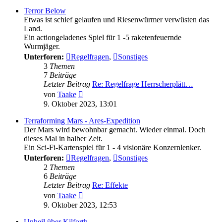
Terror Below
Etwas ist schief gelaufen und Riesenwürmer verwüsten das
Land.
Ein actiongeladenes Spiel für 1 -5 raketenfeuernde
Wurmjäger.
Unterforen:
Regelfragen
,
Sonstiges
3
Themen
7
Beiträge
Letzter Beitrag
Re: Regelfrage Herrscherplätt…
Neuester
von
Taake
Beitrag
9. Oktober 2023, 13:01
Terraforming Mars - Ares-Expedition
Der Mars wird bewohnbar gemacht. Wieder einmal. Doch
dieses Mal in halber Zeit.
Ein Sci-Fi-Kartenspiel für 1 - 4 visionäre Konzernlenker.
Unterforen:
Regelfragen
,
Sonstiges
2
Themen
6
Beiträge
Letzter Beitrag
Re: Effekte
Neuester
von
Taake
Beitrag
9. Oktober 2023, 12:53
Unheil über Kilforth