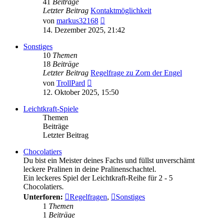
41
Beiträge
Letzter Beitrag
Kontaktmöglichkeit
Neuester
von
markus32168
Beitrag
14. Dezember 2025, 21:42
Sonstiges
10
Themen
18
Beiträge
Letzter Beitrag
Regelfrage zu Zorn der Engel
Neuester
von
TrollPard
Beitrag
12. Oktober 2025, 15:50
Leichtkraft-Spiele
Themen
Beiträge
Letzter Beitrag
Chocolatiers
Du bist ein Meister deines Fachs und füllst unverschämt
leckere Pralinen in deine Pralinenschachtel.
Ein leckeres Spiel der Leichtkraft-Reihe für 2 - 5
Chocolatiers.
Unterforen:
Regelfragen
,
Sonstiges
1
Themen
1
Beiträge