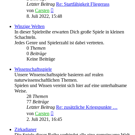
Letzter Beitrag
Re: Startfähigkeit Fliegerass
Neuester
von
Carsten
Beitrag
8. Juli 2022, 15:48
Winzige Welten
In dieser Spielreihe erwarten Dich große Spiele in kleinen
Schachteln.
Jedes Genre und Spielerzahl ist dabei vertreten.
0
Themen
0
Beiträge
Keine Beiträge
Wissenschaftsspiele
Unsere Wissenschaftsspiele basieren auf realen
naturwissenschaftlichen Themen.
Spielen und Wissen vereint sich hier auf eine unterhaltsame
Weise.
28
Themen
77
Beiträge
Letzter Beitrag
Re: zusätzliche Kriegspunkte …
Neuester
von
Carsten
Beitrag
2. Juli 2021, 16:45
Zirkadianer
Die Spiele dieser Reihe verbindet alle eine gemeinsame Welt.