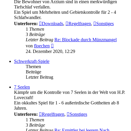
Die Bewohner von Arzium sind in einen merkwürdigen
Tiefschlaf verfallen.
Ein Spiel um Mehrheiten und Gebietskontrolle für 2 - 4
Schlafwandler.
Unterforen:
Downloads
,
Regelfragen
,
Sonstiges
1
Themen
3
Beiträge
Letzter Beitrag
Re: Blockade durch Münzmangel
Neuester
von
floechen
Beitrag
24. Dezember 2020, 12:29
Schwerkraft-Spiele
Themen
Beiträge
Letzter Beitrag
7 Seelen
Kämpfe um die Kontrolle von 7 Seelen in der Welt von H.P.
Lovecraft!
Ein okkultes Spiel für 1 - 6 außerirdische Gottheiten ab 8
Jahren.
Unterforen:
Regelfragen
,
Sonstiges
1
Themen
3
Beiträge
Letzter Beitrag
Re: Ermittler bei leerem Nach…