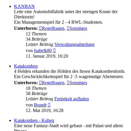
KANBAN
Leite eine Automobilfabrik unter der strengen Knute der
Direktorin!
Ein Managementspiel für 2 - 4 BWL-Studenten.
Unterforen:
Regelfragen
,
Sonstiges
12
Themen
34
Beiträge
Letzter Beitrag
Verwaltungsabteilung
Neuester
von
Isabelk80
Beitrag
11. Januar 2019, 16:20
Katakomben
4 Helden erkunden die Höhlen des fiesen Katakombenlords.
Ein Geschicklichkeitsspiel für 2 -5 wagemutige Abenteurer.
Unterforen:
Regelfragen
,
Sonstiges
18
Themen
58
Beiträge
Letzter Beitrag
Fertigkeit aufladen
Neuester
von
Brandt
Beitrag
12. Mai 2019, 16:28
Katakomben - Kuben
Eine neue Fantasy-Stadt wird gebaut - mit Palast und allem
Pipapo.