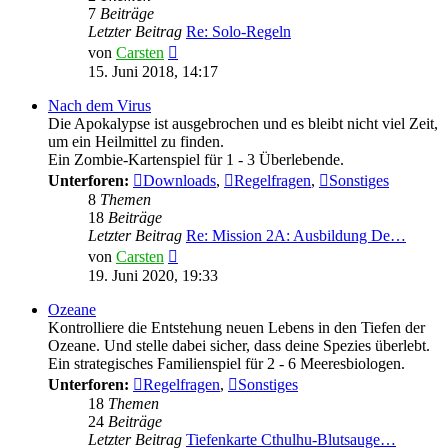
7
Beiträge
Letzter Beitrag
Re: Solo-Regeln
Neuester
von
Carsten
Beitrag
15. Juni 2018, 14:17
Nach dem Virus
Die Apokalypse ist ausgebrochen und es bleibt nicht viel Zeit,
um ein Heilmittel zu finden.
Ein Zombie-Kartenspiel für 1 - 3 Überlebende.
Unterforen:
Downloads
,
Regelfragen
,
Sonstiges
8
Themen
18
Beiträge
Letzter Beitrag
Re: Mission 2A: Ausbildung De…
Neuester
von
Carsten
Beitrag
19. Juni 2020, 19:33
Ozeane
Kontrolliere die Entstehung neuen Lebens in den Tiefen der
Ozeane. Und stelle dabei sicher, dass deine Spezies überlebt.
Ein strategisches Familienspiel für 2 - 6 Meeresbiologen.
Unterforen:
Regelfragen
,
Sonstiges
18
Themen
24
Beiträge
Letzter Beitrag
Tiefenkarte Cthulhu-Blutsauge…