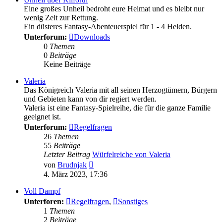
Eine großes Unheil bedroht eure Heimat und es bleibt nur
wenig Zeit zur Rettung.
Ein düsteres Fantasy-Abenteuerspiel für 1 - 4 Helden.
Unterforum:
Downloads
0
Themen
0
Beiträge
Keine Beiträge
Valeria
Das Königreich Valeria mit all seinen Herzogtümern, Bürgern
und Gebieten kann von dir regiert werden.
Valeria ist eine Fantasy-Spielreihe, die für die ganze Familie
geeignet ist.
Unterforum:
Regelfragen
26
Themen
55
Beiträge
Letzter Beitrag
Würfelreiche von Valeria
Neuester
von
Brudnjak
Beitrag
4. März 2023, 17:36
Voll Dampf
Unterforen:
Regelfragen
,
Sonstiges
1
Themen
2
Beiträge