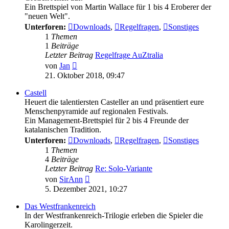
Ein Brettspiel von Martin Wallace für 1 bis 4 Eroberer der
"neuen Welt".
Unterforen:
Downloads
,
Regelfragen
,
Sonstiges
1
Themen
1
Beiträge
Letzter Beitrag
Regelfrage AuZtralia
Neuester
von
Jan
Beitrag
21. Oktober 2018, 09:47
Castell
Heuert die talentiersten Casteller an und präsentiert eure
Menschenpyramide auf regionalen Festivals.
Ein Management-Brettspiel für 2 bis 4 Freunde der
katalanischen Tradition.
Unterforen:
Downloads
,
Regelfragen
,
Sonstiges
1
Themen
4
Beiträge
Letzter Beitrag
Re: Solo-Variante
Neuester
von
SirAnn
Beitrag
5. Dezember 2021, 10:27
Das Westfrankenreich
In der Westfrankenreich-Trilogie erleben die Spieler die
Karolingerzeit.