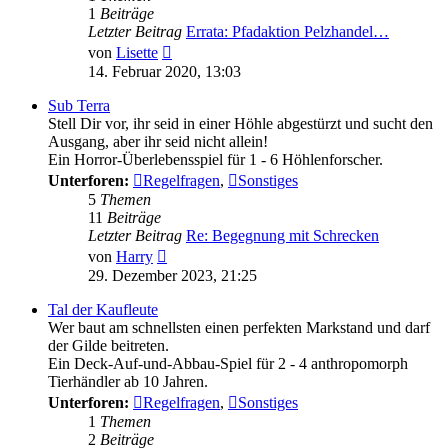
1
Beiträge
Letzter Beitrag
Errata: Pfadaktion Pelzhandel…
Neuester
von
Lisette
Beitrag
14. Februar 2020, 13:03
Sub Terra
Stell Dir vor, ihr seid in einer Höhle abgestürzt und sucht den
Ausgang, aber ihr seid nicht allein!
Ein Horror-Überlebensspiel für 1 - 6 Höhlenforscher.
Unterforen:
Regelfragen
,
Sonstiges
5
Themen
11
Beiträge
Letzter Beitrag
Re: Begegnung mit Schrecken
Neuester
von
Harry
Beitrag
29. Dezember 2023, 21:25
Tal der Kaufleute
Wer baut am schnellsten einen perfekten Markstand und darf
der Gilde beitreten.
Ein Deck-Auf-und-Abbau-Spiel für 2 - 4 anthropomorph
Tierhändler ab 10 Jahren.
Unterforen:
Regelfragen
,
Sonstiges
1
Themen
2
Beiträge