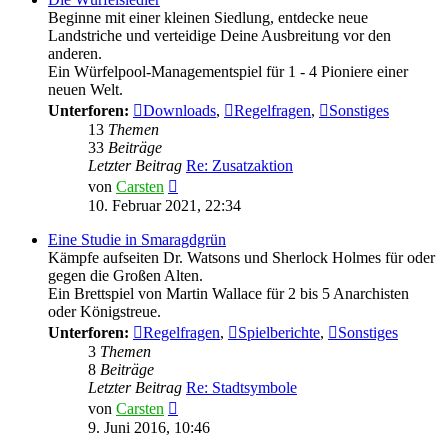
Beginne mit einer kleinen Siedlung, entdecke neue
Landstriche und verteidige Deine Ausbreitung vor den
anderen.
Ein Würfelpool-Managementspiel für 1 - 4 Pioniere einer
neuen Welt.
Unterforen:
Downloads
,
Regelfragen
,
Sonstiges
13
Themen
33
Beiträge
Letzter Beitrag
Re: Zusatzaktion
Neuester
von
Carsten
Beitrag
10. Februar 2021, 22:34
Eine Studie in Smaragdgrün
Kämpfe aufseiten Dr. Watsons und Sherlock Holmes für oder
gegen die Großen Alten.
Ein Brettspiel von Martin Wallace für 2 bis 5 Anarchisten
oder Königstreue.
Unterforen:
Regelfragen
,
Spielberichte
,
Sonstiges
3
Themen
8
Beiträge
Letzter Beitrag
Re: Stadtsymbole
Neuester
von
Carsten
Beitrag
9. Juni 2016, 10:46