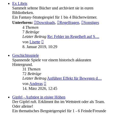
Ex Libris
Sammelt seltene Bücher und archiviert sie in euren
Bibliotheken.
Ein Fantasy-Strategiespiel für 1 bis 4 Bücherwürmer.
Unterforen:
Downloads
,
Regelfragen
,
Sonstiges
4
Themen
7
Beiträge
Letzter Beitrag
Re: Fehler im Regelheft auf S…
Neuester
von
Lisette
Beitrag
8. Januar 2019, 10:29
Geschichtsspiele
Spannende Spiele vor einem historisch akkuraten
Hintergrund.
31
Themen
72
Beiträge
Letzter Beitrag
Anführer Effekt für Bewegen d…
Neuester
von
Andreas
Beitrag
14. März 2026, 12:45
Gipfel - Aufstieg in eisige Höhen
Der Gipfel ruft. Erklimmt ihn im Wettstreit oder als Team.
Oder alleine!
Ein thematisches Bergsteigerspiel für 1 - 6 Feinde/Freunde