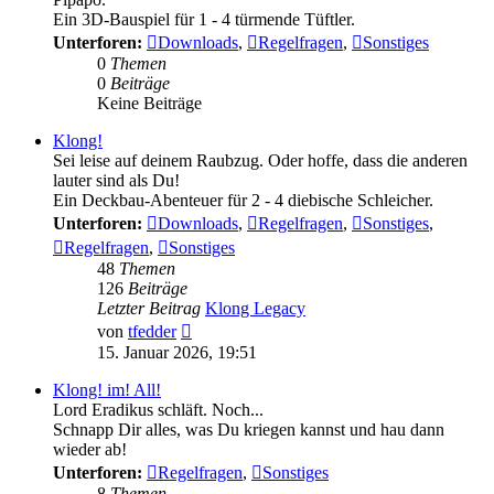
Ein 3D-Bauspiel für 1 - 4 türmende Tüftler.
Unterforen:
Downloads
,
Regelfragen
,
Sonstiges
0
Themen
0
Beiträge
Keine Beiträge
Klong!
Sei leise auf deinem Raubzug. Oder hoffe, dass die anderen
lauter sind als Du!
Ein Deckbau-Abenteuer für 2 - 4 diebische Schleicher.
Unterforen:
Downloads
,
Regelfragen
,
Sonstiges
,
Regelfragen
,
Sonstiges
48
Themen
126
Beiträge
Letzter Beitrag
Klong Legacy
Neuester
von
tfedder
Beitrag
15. Januar 2026, 19:51
Klong! im! All!
Lord Eradikus schläft. Noch...
Schnapp Dir alles, was Du kriegen kannst und hau dann
wieder ab!
Unterforen:
Regelfragen
,
Sonstiges
8
Themen