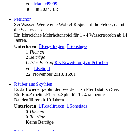
Neuester
von
Manuel9999
Beitrag
30. Juli 2024, 13:11
Petrichor
Sei Wasser! Werde eine Wolke! Regne auf die Felder, damit
die Saat wächst.
Ein lehrreiches Mehrheitenspiel für 1 - 4 Wassertropfen ab 14
Jahren.
Unterforen:
Regelfragen
,
Sonstiges
1
Themen
2
Beiträge
Letzter Beitrag
Re: Erweiterung zu Petrichor
Neuester
von
Lisette
Beitrag
22. November 2018, 16:01
Räuber aus Skythien
Es darf wieder geplündert werden - zu Pferd statt zu See.
Ein Ein-Arbeiter-Einsetz-Spiel für 1 - 4 raubende
Bandenführer ab 10 Jahren.
Unterforen:
Regelfragen
,
Sonstiges
0
Themen
0
Beiträge
Keine Beiträge