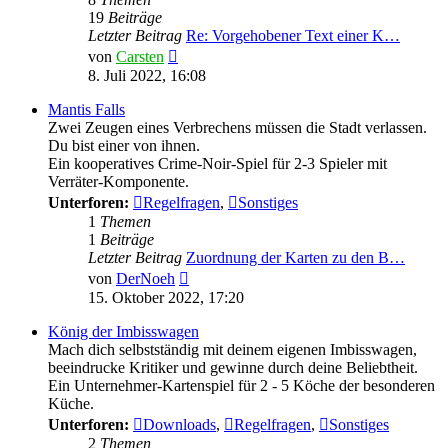
19
Beiträge
Letzter Beitrag
Re: Vorgehobener Text einer K…
Neuester
von
Carsten
Beitrag
8. Juli 2022, 16:08
Mantis Falls
Zwei Zeugen eines Verbrechens müssen die Stadt verlassen.
Du bist einer von ihnen.
Ein kooperatives Crime-Noir-Spiel für 2-3 Spieler mit
Verräter-Komponente.
Unterforen:
Regelfragen
,
Sonstiges
1
Themen
1
Beiträge
Letzter Beitrag
Zuordnung der Karten zu den B…
Neuester
von
DerNoeh
Beitrag
15. Oktober 2022, 17:20
König der Imbisswagen
Mach dich selbstständig mit deinem eigenen Imbisswagen,
beeindrucke Kritiker und gewinne durch deine Beliebtheit.
Ein Unternehmer-Kartenspiel für 2 - 5 Köche der besonderen
Küche.
Unterforen:
Downloads
,
Regelfragen
,
Sonstiges
2
Themen