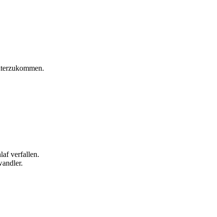
eiterzukommen.
af verfallen.
wandler.