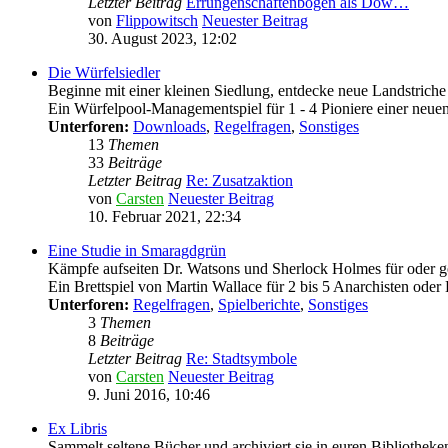
Letzter Beitrag
Errungenschaftenbogen als Dow…
von
Flippowitsch
Neuester Beitrag
30. August 2023, 12:02
Die Würfelsiedler
Beginne mit einer kleinen Siedlung, entdecke neue Landstriche
Ein Würfelpool-Managementspiel für 1 - 4 Pioniere einer neuen
Unterforen:
Downloads
,
Regelfragen
,
Sonstiges
13
Themen
33
Beiträge
Letzter Beitrag
Re: Zusatzaktion
von
Carsten
Neuester Beitrag
10. Februar 2021, 22:34
Eine Studie in Smaragdgrün
Kämpfe aufseiten Dr. Watsons und Sherlock Holmes für oder g
Ein Brettspiel von Martin Wallace für 2 bis 5 Anarchisten oder
Unterforen:
Regelfragen
,
Spielberichte
,
Sonstiges
3
Themen
8
Beiträge
Letzter Beitrag
Re: Stadtsymbole
von
Carsten
Neuester Beitrag
9. Juni 2016, 10:46
Ex Libris
Sammelt seltene Bücher und archiviert sie in euren Bibliotheke