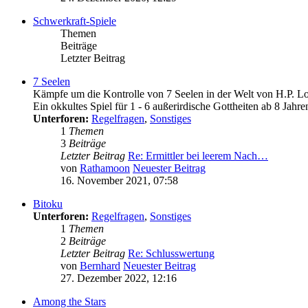
Schwerkraft-Spiele
Themen
Beiträge
Letzter Beitrag
7 Seelen
Kämpfe um die Kontrolle von 7 Seelen in der Welt von H.P. Lo
Ein okkultes Spiel für 1 - 6 außerirdische Gottheiten ab 8 Jahre
Unterforen:
Regelfragen
,
Sonstiges
1
Themen
3
Beiträge
Letzter Beitrag
Re: Ermittler bei leerem Nach…
von
Rathamoon
Neuester Beitrag
16. November 2021, 07:58
Bitoku
Unterforen:
Regelfragen
,
Sonstiges
1
Themen
2
Beiträge
Letzter Beitrag
Re: Schlusswertung
von
Bernhard
Neuester Beitrag
27. Dezember 2022, 12:16
Among the Stars