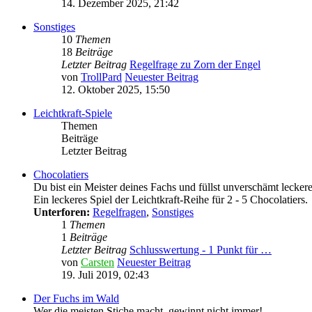
14. Dezember 2025, 21:42
Sonstiges
10
Themen
18
Beiträge
Letzter Beitrag
Regelfrage zu Zorn der Engel
von
TrollPard
Neuester Beitrag
12. Oktober 2025, 15:50
Leichtkraft-Spiele
Themen
Beiträge
Letzter Beitrag
Chocolatiers
Du bist ein Meister deines Fachs und füllst unverschämt leckere
Ein leckeres Spiel der Leichtkraft-Reihe für 2 - 5 Chocolatiers.
Unterforen:
Regelfragen
,
Sonstiges
1
Themen
1
Beiträge
Letzter Beitrag
Schlusswertung - 1 Punkt für …
von
Carsten
Neuester Beitrag
19. Juli 2019, 02:43
Der Fuchs im Wald
Wer die meisten Stiche macht, gewinnt nicht immer!