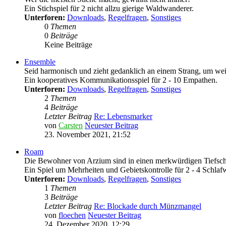
Ein Stichspiel für 2 nicht allzu gierige Waldwanderer.
Unterforen:
Downloads
,
Regelfragen
,
Sonstiges
0
Themen
0
Beiträge
Keine Beiträge
Ensemble
Seid harmonisch und zieht gedanklich an einem Strang, um w
Ein kooperatives Kommunikationsspiel für 2 - 10 Empathen.
Unterforen:
Downloads
,
Regelfragen
,
Sonstiges
2
Themen
4
Beiträge
Letzter Beitrag
Re: Lebensmarker
von
Carsten
Neuester Beitrag
23. November 2021, 21:52
Roam
Die Bewohner von Arzium sind in einen merkwürdigen Tiefschl
Ein Spiel um Mehrheiten und Gebietskontrolle für 2 - 4 Schlaf
Unterforen:
Downloads
,
Regelfragen
,
Sonstiges
1
Themen
3
Beiträge
Letzter Beitrag
Re: Blockade durch Münzmangel
von
floechen
Neuester Beitrag
24. Dezember 2020, 12:29