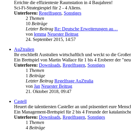
Errichte die effizienteste Raumstation in 4 Baujahren!
Sci-Fi-Strategiespiel für 2 - 4 Aliens.
Unterforen:
Regelfragen
,
Sonstiges
2
Themen
10
Beiträge
Letzter Beitrag
Re: Deutsche Erweiterungen au…
von
lemma
Neuester Beitrag
24. September 2015, 14:57
AuZtralien
Ihr erschließt Australien wirtschaftlich und weckt so die Großen
Ein Brettspiel von Martin Wallace für 1 bis 4 Eroberer der "ne
Unterforen:
Downloads
,
Regelfragen
,
Sonstiges
1
Themen
1
Beiträge
Letzter Beitrag
Regelfrage AuZtralia
von
Jan
Neuester Beitrag
21. Oktober 2018, 09:47
Castell
Heuert die talentiersten Casteller an und präsentiert eure Mens
Ein Management-Brettspiel für 2 bis 4 Freunde der katalanische
Unterforen:
Downloads
,
Regelfragen
,
Sonstiges
1
Themen
4
Beiträge