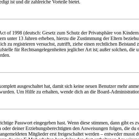
igt ist und dir zahlreiche Vorteile bietet.
t of 1998 (deutsch: Gesetz zum Schutz der Privatsphäre von Kindern i
ern unter 13 Jahren erheben, hierzu die Zustimmung der Eltern bezieh
dich zu registrieren versuchst, zutrifft, ziehe einen rechtlichen Beista
stelle für Rechtsangelegenheiten jeglicher Art ist; außer solchen, die
erden.
 komplett ausgeschaltet hat, damit sich keine neuen Benutzer mehr anm
 wurden. Um Hilfe zu erhalten, wende dich an die Board-Administratio
richtige Passwort eingegeben hast. Wenn diese stimmen, dann gibt es
ern oder deiner Erziehungsberechtigten den Anweisungen folgen, die du e
 angemeldeten Mitglieder erst freigeschaltet werden – entweder musst du