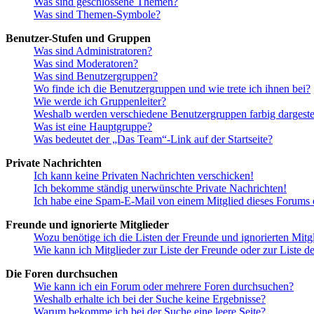
Was sind geschlossene Themen?
Was sind Themen-Symbole?
Benutzer-Stufen und Gruppen
Was sind Administratoren?
Was sind Moderatoren?
Was sind Benutzergruppen?
Wo finde ich die Benutzergruppen und wie trete ich ihnen bei?
Wie werde ich Gruppenleiter?
Weshalb werden verschiedene Benutzergruppen farbig dargestel
Was ist eine Hauptgruppe?
Was bedeutet der „Das Team“-Link auf der Startseite?
Private Nachrichten
Ich kann keine Privaten Nachrichten verschicken!
Ich bekomme ständig unerwünschte Private Nachrichten!
Ich habe eine Spam-E-Mail von einem Mitglied dieses Forums e
Freunde und ignorierte Mitglieder
Wozu benötige ich die Listen der Freunde und ignorierten Mitg
Wie kann ich Mitglieder zur Liste der Freunde oder zur Liste d
Die Foren durchsuchen
Wie kann ich ein Forum oder mehrere Foren durchsuchen?
Weshalb erhalte ich bei der Suche keine Ergebnisse?
Warum bekomme ich bei der Suche eine leere Seite?