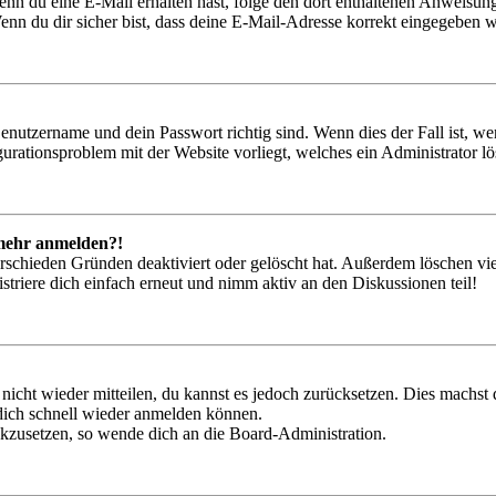
. Wenn du eine E-Mail erhalten hast, folge den dort enthaltenen Anweis
nn du dir sicher bist, dass deine E-Mail-Adresse korrekt eingegeben w
Benutzername und dein Passwort richtig sind. Wenn dies der Fall ist, w
igurationsproblem mit der Website vorliegt, welches ein Administrator l
t mehr anmelden?!
rschieden Gründen deaktiviert oder gelöscht hat. Außerdem löschen vie
triere dich einfach erneut und nimm aktiv an den Diskussionen teil!
 nicht wieder mitteilen, du kannst es jedoch zurücksetzen. Dies machs
 dich schnell wieder anmelden können.
ückzusetzen, so wende dich an die Board-Administration.