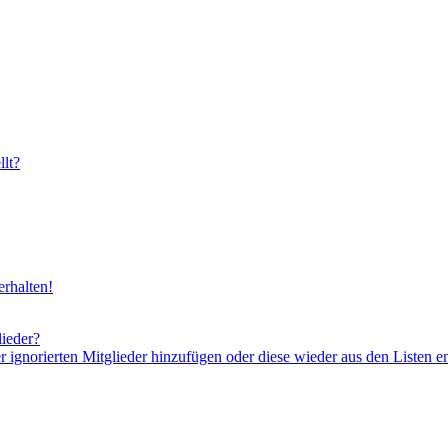
lt?
rhalten!
lieder?
er ignorierten Mitglieder hinzufügen oder diese wieder aus den Listen e