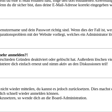
. Wenn du eine E-Mail erhalten hast, folge den dort enthaltenen Anweis
nn du dir sicher bist, dass deine E-Mail-Adresse korrekt eingegeben w
Benutzername und dein Passwort richtig sind. Wenn dies der Fall ist, w
igurationsproblem mit der Website vorliegt, welches ein Administrator l
t mehr anmelden?!
rschieden Gründen deaktiviert oder gelöscht hat. Außerdem löschen vie
triere dich einfach erneut und nimm aktiv an den Diskussionen teil!
 nicht wieder mitteilen, du kannst es jedoch zurücksetzen. Dies machs
 dich schnell wieder anmelden können.
ückzusetzen, so wende dich an die Board-Administration.