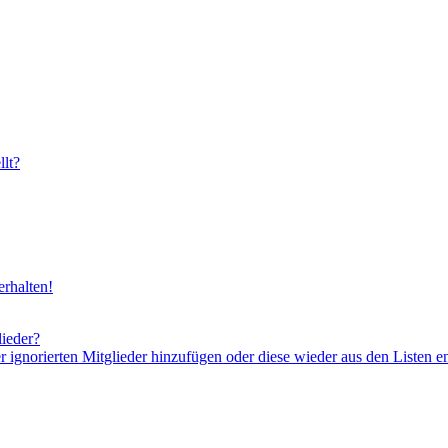
lt?
rhalten!
lieder?
er ignorierten Mitglieder hinzufügen oder diese wieder aus den Listen e