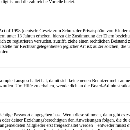
igt ist und dir zahlreiche Vorteile bietet.
t of 1998 (deutsch: Gesetz zum Schutz der Privatsphäre von Kindern i
ern unter 13 Jahren erheben, hierzu die Zustimmung der Eltern bezieh
dich zu registrieren versuchst, zutrifft, ziehe einen rechtlichen Beista
stelle für Rechtsangelegenheiten jeglicher Art ist; außer solchen, die
erden.
 komplett ausgeschaltet hat, damit sich keine neuen Benutzer mehr anm
 wurden. Um Hilfe zu erhalten, wende dich an die Board-Administratio
richtige Passwort eingegeben hast. Wenn diese stimmen, dann gibt es
ern oder deiner Erziehungsberechtigten den Anweisungen folgen, die du e
 angemeldeten Mitglieder erst freigeschaltet werden – entweder musst du