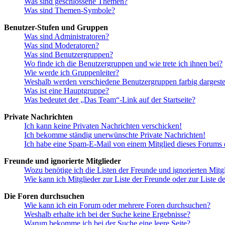
Was sind geschlossene Themen?
Was sind Themen-Symbole?
Benutzer-Stufen und Gruppen
Was sind Administratoren?
Was sind Moderatoren?
Was sind Benutzergruppen?
Wo finde ich die Benutzergruppen und wie trete ich ihnen bei?
Wie werde ich Gruppenleiter?
Weshalb werden verschiedene Benutzergruppen farbig dargestel
Was ist eine Hauptgruppe?
Was bedeutet der „Das Team“-Link auf der Startseite?
Private Nachrichten
Ich kann keine Privaten Nachrichten verschicken!
Ich bekomme ständig unerwünschte Private Nachrichten!
Ich habe eine Spam-E-Mail von einem Mitglied dieses Forums e
Freunde und ignorierte Mitglieder
Wozu benötige ich die Listen der Freunde und ignorierten Mitg
Wie kann ich Mitglieder zur Liste der Freunde oder zur Liste d
Die Foren durchsuchen
Wie kann ich ein Forum oder mehrere Foren durchsuchen?
Weshalb erhalte ich bei der Suche keine Ergebnisse?
Warum bekomme ich bei der Suche eine leere Seite?