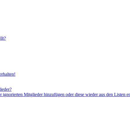
lt?
rhalten!
lieder?
er ignorierten Mitglieder hinzufügen oder diese wieder aus den Listen e