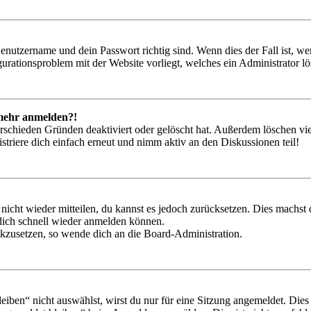
Benutzername und dein Passwort richtig sind. Wenn dies der Fall ist, w
igurationsproblem mit der Website vorliegt, welches ein Administrator l
t mehr anmelden?!
rschieden Gründen deaktiviert oder gelöscht hat. Außerdem löschen vie
triere dich einfach erneut und nimm aktiv an den Diskussionen teil!
 nicht wieder mitteilen, du kannst es jedoch zurücksetzen. Dies machs
 dich schnell wieder anmelden können.
ückzusetzen, so wende dich an die Board-Administration.
en“ nicht auswählst, wirst du nur für eine Sitzung angemeldet. Dies