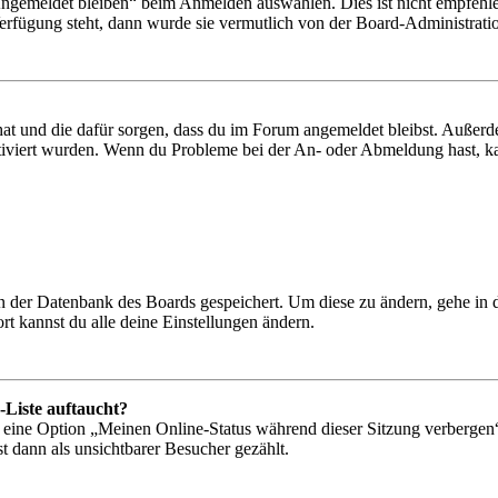
Angemeldet bleiben“ beim Anmelden auswählen. Dies ist nicht empfehle
Verfügung steht, dann wurde sie vermutlich von der Board-Administratio
 hat und die dafür sorgen, dass du im Forum angemeldet bleibst. Außer
tiviert wurden. Wenn du Probleme bei der An- oder Abmeldung hast, ka
 in der Datenbank des Boards gespeichert. Um diese zu ändern, gehe in
t kannst du alle deine Einstellungen ändern.
-Liste auftaucht?
n eine Option „Meinen Online-Status während dieser Sitzung verbergen
t dann als unsichtbarer Besucher gezählt.