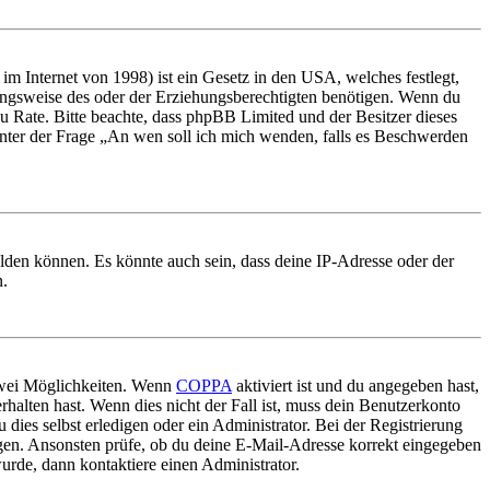
m Internet von 1998) ist ein Gesetz in den USA, welches festlegt,
ungsweise des oder der Erziehungsberechtigten benötigen. Wenn du
nd zu Rate. Bitte beachte, dass phpBB Limited und der Besitzer dieses
 unter der Frage „An wen soll ich mich wenden, falls es Beschwerden
elden können. Es könnte auch sein, dass deine IP-Adresse oder der
n.
 zwei Möglichkeiten. Wenn
COPPA
aktiviert ist und du angegeben hast,
rhalten hast. Wenn dies nicht der Fall ist, muss dein Benutzerkonto
 dies selbst erledigen oder ein Administrator. Bei der Registrierung
ungen. Ansonsten prüfe, ob du deine E-Mail-Adresse korrekt eingegeben
urde, dann kontaktiere einen Administrator.