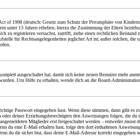
t of 1998 (deutsch: Gesetz zum Schutz der Privatsphäre von Kindern i
ern unter 13 Jahren erheben, hierzu die Zustimmung der Eltern bezieh
dich zu registrieren versuchst, zutrifft, ziehe einen rechtlichen Beista
stelle für Rechtsangelegenheiten jeglicher Art ist; außer solchen, die
erden.
 komplett ausgeschaltet hat, damit sich keine neuen Benutzer mehr anm
 wurden. Um Hilfe zu erhalten, wende dich an die Board-Administratio
richtige Passwort eingegeben hast. Wenn diese stimmen, dann gibt es
ern oder deiner Erziehungsberechtigten den Anweisungen folgen, die du e
 angemeldeten Mitglieder erst freigeschaltet werden – entweder musst du
. Wenn du eine E-Mail erhalten hast, folge den dort enthaltenen Anweis
nn du dir sicher bist, dass deine E-Mail-Adresse korrekt eingegeben w